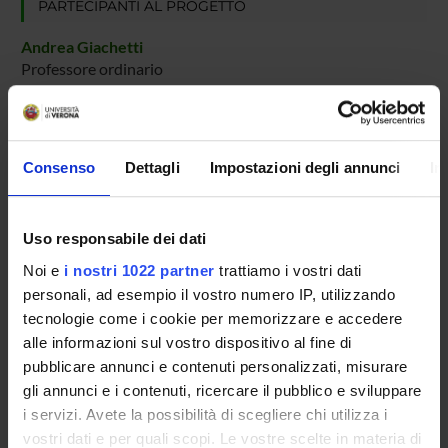
PARTECIPANTI AL PROGETTO
Andrea Giachetti
Professore ordinario
AREE DI RICERCA COINVOLTE DAL PROGETTO
Consenso
Dettagli
Impostazioni degli annunci
In
Intelligenza Artificiale
Computer graphics (DI)
Uso responsabile dei dati
Ingegneria del Software e Verifica Formale
Computer graphics (DI)
Noi e
i nostri 1022 partner
trattiamo i vostri dati
personali, ad esempio il vostro numero IP, utilizzando
tecnologie come i cookie per memorizzare e accedere
alle informazioni sul vostro dispositivo al fine di
pubblicare annunci e contenuti personalizzati, misurare
ATTIVITÀ
gli annunci e i contenuti, ricercare il pubblico e sviluppare
i servizi. Avete la possibilità di scegliere chi utilizza i
AREE DI RICERCA
vostri dati e per quali scopi. Le vostre scelte in materia di