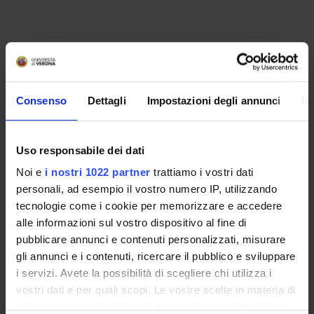
Consenso
Dettagli
Impostazioni degli annunci
In
Uso responsabile dei dati
Noi e
i nostri 1022 partner
trattiamo i vostri dati
personali, ad esempio il vostro numero IP, utilizzando
ORGANIZZAZIONE
tecnologie come i cookie per memorizzare e accedere
alle informazioni sul vostro dispositivo al fine di
GOVERNANCE
pubblicare annunci e contenuti personalizzati, misurare
gli annunci e i contenuti, ricercare il pubblico e sviluppare
COMMISSIONI
i servizi. Avete la possibilità di scegliere chi utilizza i
vostri dati e per quali scopi. Le vostre scelte in materia di
UFFICI E STRUTTURE DI SERVIZIO
privacy sono applicabili solo su questa proprietà digitale