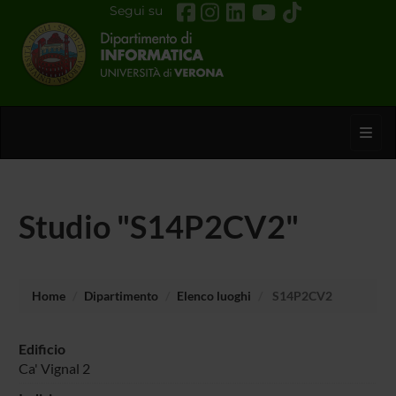
Segui su
Toggl
Studio "S14P2CV2"
Home
Dipartimento
Elenco luoghi
S14P2CV2
Edificio
Ca' Vignal 2