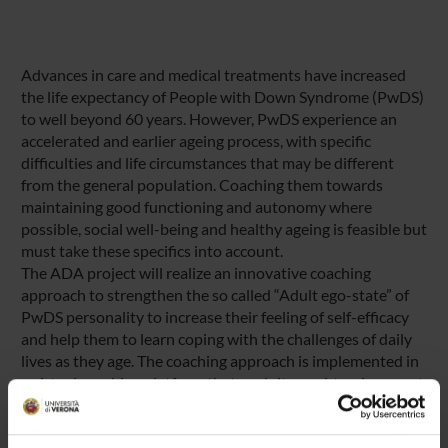
Advances in care and medical treatments have increased
the life expectancy of People with Down Syndrome (PwDS)
to well beyond 60 years. However, PwDS experience an
accelerated and earlier ageing process, with specific
difficulties and life circumstances that may be different
from the general population. Coaching them towards
maintaining good functioning and autonomy where
possible, social well-being and healthy ageing is feasible but
must take these specifics into account.
The ADA project will realize an innovative coaching
approach to strengthen the so called “Adult ego-state” of
PwDS personality to increase their feeling of self-efficacy
and help them to learn coping with the challenges of daily
lives as they age. The coaching approach is implemented in
a virtual coaching platform that exploits unobtrusive smart
objects and IoT technologies to support the user in
according to his/her needs. Data analytics processes