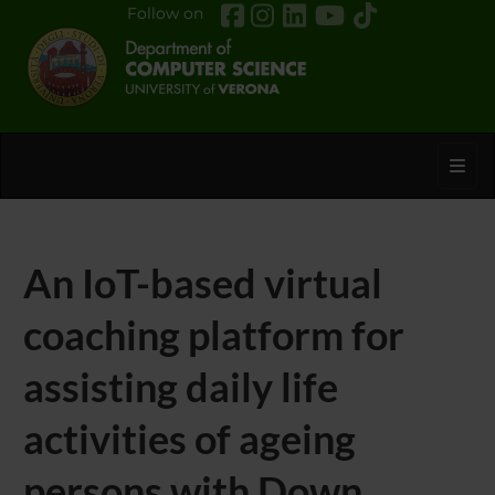
Follow on
Toggl
An IoT-based virtual
coaching platform for
assisting daily life
activities of ageing
persons with Down