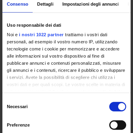
recognize the needs of the person, match them with the
Consenso
Dettagli
Impostazioni degli annunci
In
coaching plan, and support and decide a personalized
reaction in daily life activities.
As demonstrator, a use case, tackling the key challenge of
Uso responsabile dei dati
medicine assumptions for PwDS, is addressed to gather
requirements and demonstrate the feasibility of the
Noi e
i nostri 1022 partner
trattiamo i vostri dati
approach.
personali, ad esempio il vostro numero IP, utilizzando
The project will be conducted by a multidisciplinary
tecnologie come i cookie per memorizzare e accedere
consortium composed of social care professionals, coaching
alle informazioni sul vostro dispositivo al fine di
experts, researchers on education for persons with
pubblicare annunci e contenuti personalizzati, misurare
intellectual disabilities, and ICT technological experts for
gli annunci e i contenuti, ricercare il pubblico e sviluppare
IoT, embedded systems and data analytics A scientific
i servizi. Avete la possibilità di scegliere chi utilizza i
advisory board is foreseen for objective definitions and
vostri dati e per quali scopi. Le vostre scelte in materia di
further strengthening the outreach into the relevant
communities.
privacy sono applicabili solo su questa proprietà digitale
in cui avete effettuato le vostre scelte. È possibile
Selezione
modificare o revocare il proprio consenso in qualsiasi
Necessari
del
PROJECT PARTICIPANTS
momento dalla Dichiarazione sui cookie o facendo clic
consenso
sull'icona di attivazione della privacy.
Graziano Pravadelli
Preferenze
Full Professor