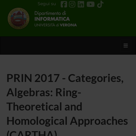
Segui su
Toggl
PRIN 2017 - Categories,
Algebras: Ring-
Theoretical and
Homological Approaches
(CARTHA)