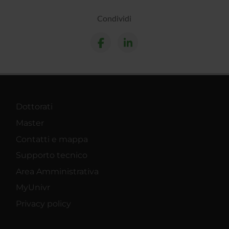
Condividi
Dottorati
Master
Contatti e mappa
Supporto tecnico
Area Amministrativa
MyUnivr
Privacy policy