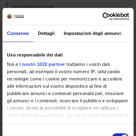
ENTI FINANZIATORI:
MUR - Ministero dell'Università e della Ricerca
Finanziamento:
assegnato e gestito dal Dipartimento
Consenso
Dettagli
Impostazioni degli annunci
In
PARTECIPANTI AL PROGETTO
Uso responsabile dei dati
Lidia Angeleri
Noi e
i nostri 1022 partner
trattiamo i vostri dati
Professore ordinario
personali, ad esempio il vostro numero IP, utilizzando
tecnologie come i cookie per memorizzare e accedere
Francesca Mantese
alle informazioni sul vostro dispositivo al fine di
Professore associato
pubblicare annunci e contenuti personalizzati, misurare
Alessandro Rapa
gli annunci e i contenuti, ricercare il pubblico e sviluppare
i servizi. Avete la possibilità di scegliere chi utilizza i
Lleonard Rubio Y Degrassi
vostri dati e per quali scopi. Le vostre scelte in materia di
Francesco Sentieri
privacy sono applicabili solo su questa proprietà digitale
in cui avete effettuato le vostre scelte. È possibile
Selezione