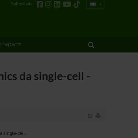
Follow on
CONTACTS
ics da single-cell -
 single-cell.