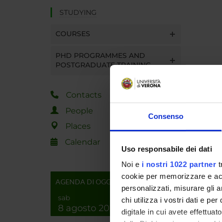
STUDYING
COURSES
PHD PROGRAMMES AND
POSTGRADUATE TRAINING
Contacts
People
Consenso
Places
Calendar
Uso responsabile dei dati
Noi e
i nostri 1022 partner
t
cookie per memorizzare e acce
AGENDA DI OGGI
personalizzati, misurare gli an
sab
chi utilizza i vostri dati e pe
8 agosto 2026
digitale in cui avete effettua