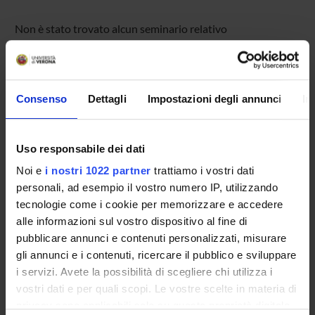
Non è stato trovato alcun seminario relativo
all'insegnamento Linguaggi funzionali.
Consenso
Dettagli
Impostazioni degli annunci
In
OFFERTA FORMATIVA
CORSI DI STUDIO
Uso responsabile dei dati
DOTTORATI, MASTER E FORMAZIONE SUPERIORE
Noi e
i nostri 1022 partner
trattiamo i vostri dati
personali, ad esempio il vostro numero IP, utilizzando
Contatti
tecnologie come i cookie per memorizzare e accedere
alle informazioni sul vostro dispositivo al fine di
Persone
pubblicare annunci e contenuti personalizzati, misurare
Luoghi
gli annunci e i contenuti, ricercare il pubblico e sviluppare
Calendario
i servizi. Avete la possibilità di scegliere chi utilizza i
vostri dati e per quali scopi. Le vostre scelte in materia di
privacy sono applicabili solo su questa proprietà digitale