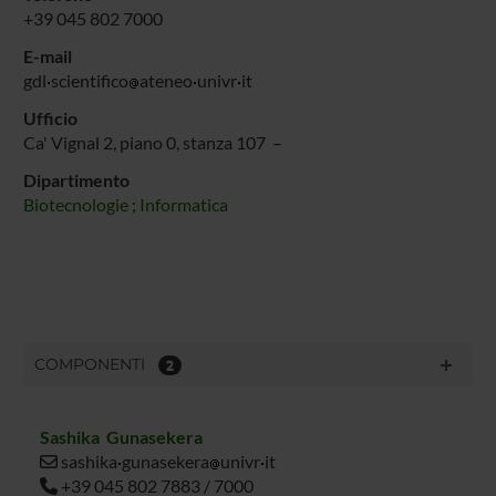
+39 045 802 7000
E-mail
gdl
scientifico
ateneo
univr
it
Ufficio
Ca' Vignal 2, piano 0, stanza 107 –
Dipartimento
Biotecnologie
;
Informatica
COMPONENTI
2
Sashika Gunasekera
sashika
gunasekera
univr
it
+39 045 802 7883 / 7000