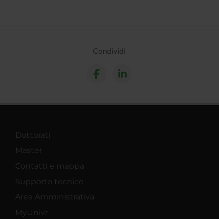
Condividi
Dottorati
Master
Contatti e mappa
Supporto tecnico
Area Amministrativa
MyUnivr