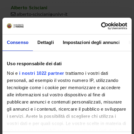
Alberto Scisciani
alberto
scisciani
univr
it
+39 045 802 7881 / 7000
Consenso
Dettagli
Impostazioni degli annunci
In
AVVISI
DOCUMENTI DISPONIBILI
Uso responsabile dei dati
Noi e
i nostri 1022 partner
trattiamo i vostri dati
personali, ad esempio il vostro numero IP, utilizzando
LUOGHI DI INTERESSE
tecnologie come i cookie per memorizzare e accedere
alle informazioni sul vostro dispositivo al fine di
pubblicare annunci e contenuti personalizzati, misurare
gli annunci e i contenuti, ricercare il pubblico e sviluppare
i servizi. Avete la possibilità di scegliere chi utilizza i
vostri dati e per quali scopi. Le vostre scelte in materia di
privacy sono applicabili solo su questa proprietà digitale