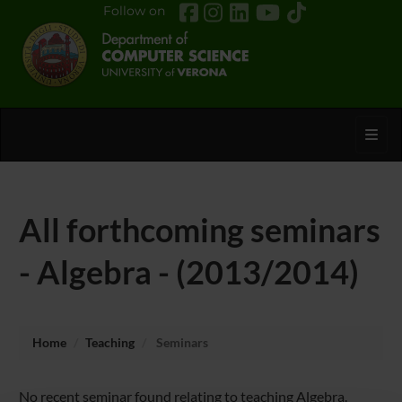
Follow on
Toggl
All forthcoming seminars
- Algebra - (2013/2014)
Home
Teaching
Seminars
No recent seminar found relating to teaching Algebra.