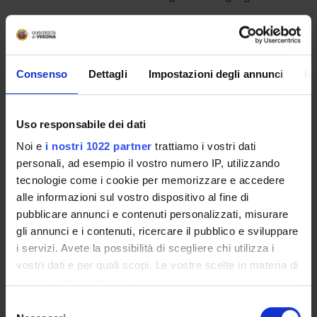
STUDYING
Consenso
Dettagli
Impostazioni degli annunci
In
COURSES
PHD PROGRAMMES AND POSTGRADUATE
Uso responsabile dei dati
TRAINING
Noi e
i nostri 1022 partner
trattiamo i vostri dati
personali, ad esempio il vostro numero IP, utilizzando
Contacts
tecnologie come i cookie per memorizzare e accedere
People
alle informazioni sul vostro dispositivo al fine di
pubblicare annunci e contenuti personalizzati, misurare
Places
gli annunci e i contenuti, ricercare il pubblico e sviluppare
Calendar
i servizi. Avete la possibilità di scegliere chi utilizza i
vostri dati e per quali scopi. Le vostre scelte in materia di
privacy sono applicabili solo su questa proprietà digitale
in cui avete effettuato le vostre scelte. È possibile
Selezione
modificare o revocare il proprio consenso in qualsiasi