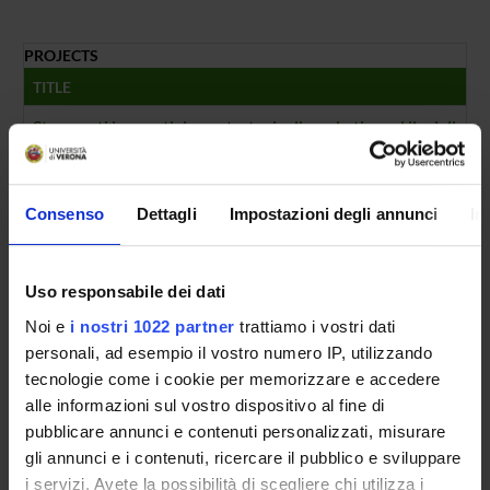
PROJECTS
TITLE
Strumenti innovativi per strategie di marketing ed il miglio
FOUNDING NUMBERS
YEAR
NUMBER
Consenso
Dettagli
Impostazioni degli annunci
In
2014
1
Uso responsabile dei dati
Noi e
i nostri 1022 partner
trattiamo i vostri dati
personali, ad esempio il vostro numero IP, utilizzando
Contacts
tecnologie come i cookie per memorizzare e accedere
People
alle informazioni sul vostro dispositivo al fine di
pubblicare annunci e contenuti personalizzati, misurare
Places
gli annunci e i contenuti, ricercare il pubblico e sviluppare
Calendar
i servizi. Avete la possibilità di scegliere chi utilizza i