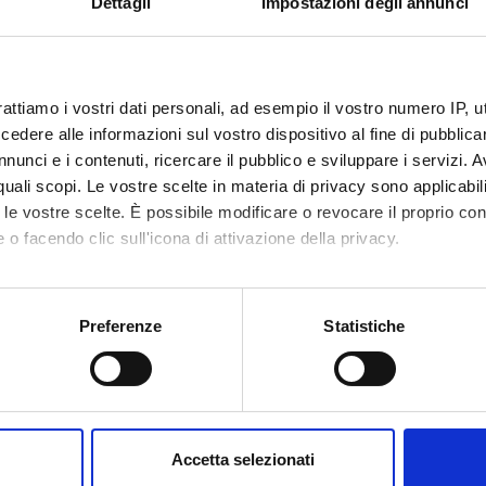
Dettagli
Impostazioni degli annunci
r
Title
neier
Applied Cryptography (Edizione 2)
rattiamo i vostri dati personali, ad esempio il vostro numero IP, 
llings
Cryptography and Network Security: Princi
dere alle informazioni sul vostro dispositivo al fine di pubblica
and Practice (Edizione 2)
nunci e i contenuti, ricercare il pubblico e sviluppare i servizi. A
es A, Van
Handbook of Applied Cryptography
r quali scopi. Le vostre scelte in materia di privacy sono applicabi
ot P, Vanstone S
to le vostre scelte. È possibile modificare o revocare il proprio 
 o facendo clic sull'icona di attivazione della privacy.
HING AIDS
mo anche:
ents
|Modalità di esame (html, it, 0 KB, 10/10
oni sulla tua posizione geografica, con un'approssimazione di qu
Preferenze
Statistiche
(Show/Hide)
spositivo, scansionandolo attivamente alla ricerca di caratteristich
|Programma (html, it, 3 KB, 10/10/02)
aborati i tuoi dati personali e imposta le tue preferenze nella
s
(Show/Hide)
consenso in qualsiasi momento dalla Dichiarazione sui cookie.
Accetta selezionati
nalizzare contenuti ed annunci, per fornire funzionalità dei socia