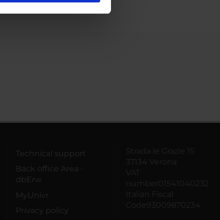
ostri partner che si occupano
azioni che hai fornito loro o
Strada le Grazie 15
Technical support
37134 Verona
Back office Area -
VAT
dbErw
number01541040232
Italian Fiscal
MyUnivr
Code93009870234
Privacy policy