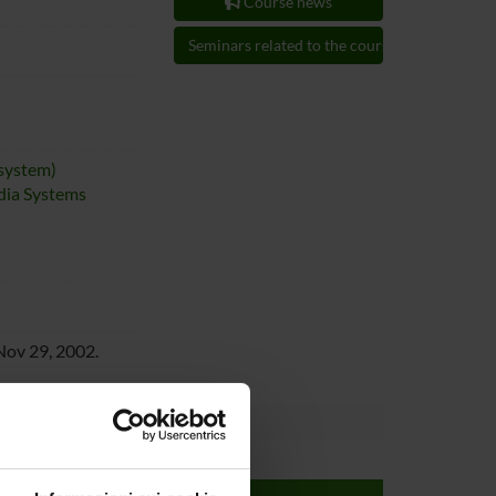
Course news
Seminars related to the course
 system)
dia Systems
Nov 29, 2002.