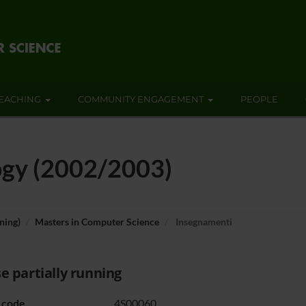
EACHING
COMMUNITY ENGAGEMENT
PEOPLE
ogy (2002/2003)
ning)
Masters in Computer Science
Insegnamenti
e partially running
 code
4S00060