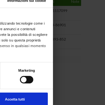
Informazioni sui cookie
Publisher
Year
ISBN
Note
John Wiley
1996
0471117099
& Sons
utilizzando tecnologie come i
ples
Prentice
1999
0-13-86901
re annunci e contenuti
Hall
vete la possibilità di scegliere
CRC Press
1996
0-8493-852
li solo su questa proprietà
consenso in qualsiasi momento
/02)
alche metro,
Marketing
e specifiche (impronte
ezione dettagli
. Puoi
Accetta tutti
l media e per analizzare il