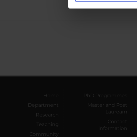
nostro traffico. Condividiamo 
di analisi dei dati web, pubbl
che hanno raccolto dal tuo uti
Home
PhD Programmes
Department
Master and Post
Lauream
Research
Contact
Teaching
information
Community