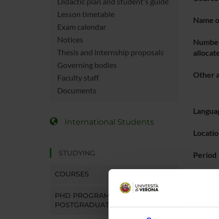
Didactic plan and student's guide
Lesson timetable
Name of
Exam calendar
Notices
Number
Thesis and internship proposals
allocat
Governing bodies
Other a
Faculty staff
Documents
Languag
International Students
Locatio
STUDYING
Period
COURSES
LESS
PHD PROGRAMMES AND
POSTGRADUATE TRAINING
REFERE