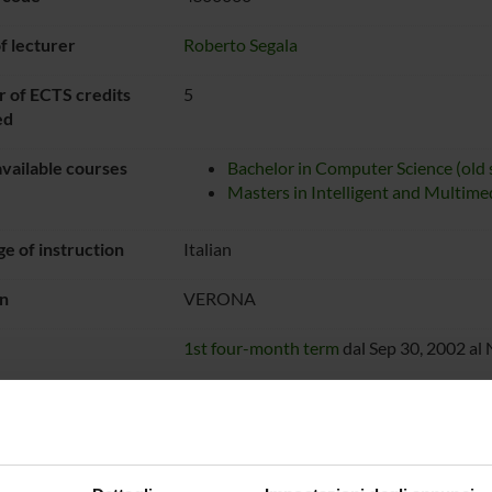
 lecturer
Roberto Segala
 of ECTS credits
5
ed
vailable courses
Bachelor in Computer Science (old
Masters in Intelligent and Multime
e of instruction
Italian
n
VERONA
1st four-month term
dal Sep 30, 2002 al 
ON TIMETABLE
NCE BOOKS