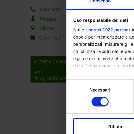
Consenso
Autho
Contacts
B. Sch
People
Uso responsabile dei dati
Places
Noi e
i nostri 1022 partner
t
W. Sta
cookie per memorizzare e acce
Calendar
personalizzati, misurare gli an
Menez
chi utilizza i vostri dati e pe
Oorsch
digitale in cui avete effettua
AGENDA DI OGGI
dalla Dichiarazione sui cookie
gio
TEAC
6 agosto 2026
Con il tuo consenso, vorrem
Selezione
Docum
raccogliere informazi
Necessari
del
Identificare il tuo di
consenso
digitali).
Approfondisci come vengono el
modificare o ritirare il tuo 
Rifiuta
Utilizziamo i cookie per perso