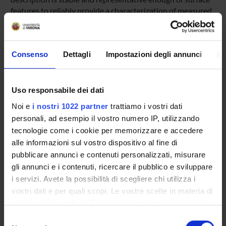
features to reliably provide a characterization of measured
surfaces. We validate our approach by comparing RTI-
acquired data with data acquired with a high-resolution
microprofilometer.
Consenso
Dettagli
Impostazioni degli annunci
In
Web page:
https://diglib.eg.org/handle/10.2312/gch20161396
Product ID:
Uso responsabile dei dati
93396
Noi e
i nostri 1022 partner
trattiamo i vostri dati
Handle IRIS:
personali, ad esempio il vostro numero IP, utilizzando
11562/949893
tecnologie come i cookie per memorizzare e accedere
alle informazioni sul vostro dispositivo al fine di
Last Modified:
pubblicare annunci e contenuti personalizzati, misurare
November 15, 2022
gli annunci e i contenuti, ricercare il pubblico e sviluppare
Bibliographic citation:
i servizi. Avete la possibilità di scegliere chi utilizza i
Ciortan, IRINA-MIHAELA; Pintus, Ruggero;
Marchioro,
vostri dati e per quali scopi. Le vostre scelte in materia di
Giacomo
;
Daffara, Claudia
;
Giachetti, Andrea
; Gobbetti,
privacy sono applicabili solo su questa proprietà digitale
Enrico
,
A Practical Reflectance Transformation Imaging
in cui avete effettuato le vostre scelte. È possibile
Pipeline for Surface Characterization in Cultural Heritage
Selezione