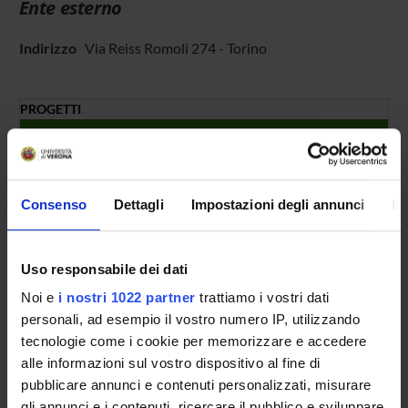
Ente esterno
Indirizzo
Via Reiss Romoli 274 - Torino
PROGETTI
TITOLO
Ambienti per la progettazione di applicazioni per terminali mo
Modellazione, simulazione e sintesi di sistemi embedded di re
Consenso
Dettagli
Impostazioni degli annunci
In
NUMERO FINANZIAMENTI
Uso responsabile dei dati
ANNO
NUMERO
Noi e
i nostri 1022 partner
trattiamo i vostri dati
2003
1
personali, ad esempio il vostro numero IP, utilizzando
tecnologie come i cookie per memorizzare e accedere
2002
1
alle informazioni sul vostro dispositivo al fine di
pubblicare annunci e contenuti personalizzati, misurare
gli annunci e i contenuti, ricercare il pubblico e sviluppare