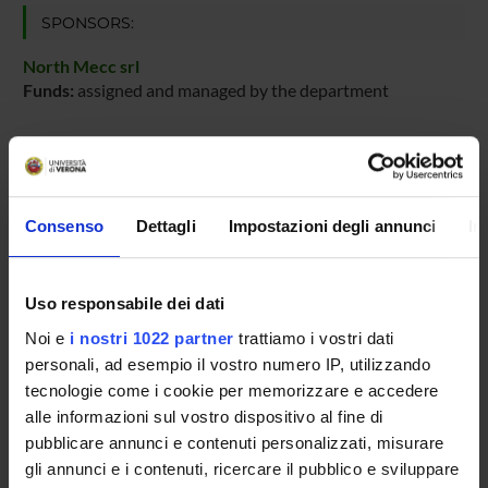
SPONSORS:
North Mecc srl
Funds:
assigned and managed by the department
PROJECT PARTICIPANTS
Consenso
Dettagli
Impostazioni degli annunci
In
Matteo Cristani
Associate Professor
Uso responsabile dei dati
Noi e
i nostri 1022 partner
trattiamo i vostri dati
RESEARCH AREAS INVOLVED IN THE PROJECT
personali, ad esempio il vostro numero IP, utilizzando
Intelligenza Artificiale
tecnologie come i cookie per memorizzare e accedere
Artificial intelligence
alle informazioni sul vostro dispositivo al fine di
pubblicare annunci e contenuti personalizzati, misurare
gli annunci e i contenuti, ricercare il pubblico e sviluppare