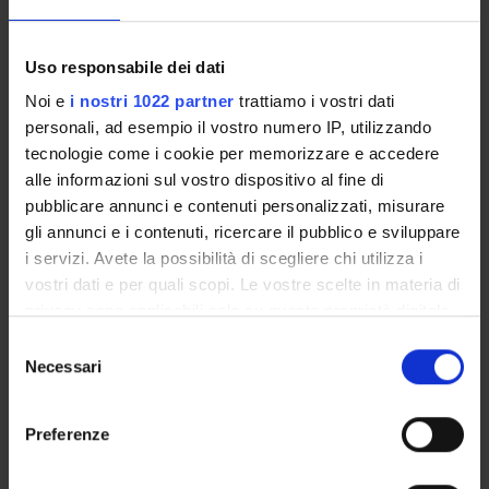
ATTIVITÀ
Uso responsabile dei dati
AREE DI RICERCA
Noi e
i nostri 1022 partner
trattiamo i vostri dati
personali, ad esempio il vostro numero IP, utilizzando
GRUPPI DI RICERCA
tecnologie come i cookie per memorizzare e accedere
DOTTORATI DI RICERCA
alle informazioni sul vostro dispositivo al fine di
pubblicare annunci e contenuti personalizzati, misurare
STRUTTURE
gli annunci e i contenuti, ricercare il pubblico e sviluppare
i servizi. Avete la possibilità di scegliere chi utilizza i
BIBLIOTECHE
vostri dati e per quali scopi. Le vostre scelte in materia di
privacy sono applicabili solo su questa proprietà digitale
CENTRI
in cui avete effettuato le vostre scelte. È possibile
Selezione
modificare o revocare il proprio consenso in qualsiasi
Necessari
del
LABORATORI
momento dalla Dichiarazione sui cookie o facendo clic
consenso
sull'icona di attivazione della privacy.
SPIN OFF E AZIENDE
Preferenze
Con il tuo consenso, vorremmo anche:
Contatti