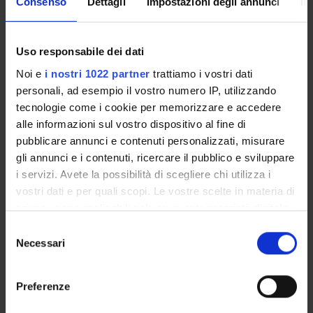
Consenso
Dettagli
Impostazioni degli annunci
In
ENTI FINANZIATORI:
Uso responsabile dei dati
Università degli Studi di Napoli “Federico II”
Finanziamento:
assegnato e gestito dal Dipartimento
Noi e
i nostri 1022 partner
trattiamo i vostri dati
personali, ad esempio il vostro numero IP, utilizzando
tecnologie come i cookie per memorizzare e accedere
alle informazioni sul vostro dispositivo al fine di
PARTECIPANTI AL PROGETTO
pubblicare annunci e contenuti personalizzati, misurare
Alessandro Daducci
gli annunci e i contenuti, ricercare il pubblico e sviluppare
Professore associato
i servizi. Avete la possibilità di scegliere chi utilizza i
vostri dati e per quali scopi. Le vostre scelte in materia di
privacy sono applicabili solo su questa proprietà digitale
in cui avete effettuato le vostre scelte. È possibile
Selezione
AREE DI RICERCA COINVOLTE DAL PROGETTO
modificare o revocare il proprio consenso in qualsiasi
Necessari
del
Bioinformatica e informatica medica
momento dalla Dichiarazione sui cookie o facendo clic
consenso
Life and medical sciences
sull'icona di attivazione della privacy.
Preferenze
Con il tuo consenso, vorremmo anche: