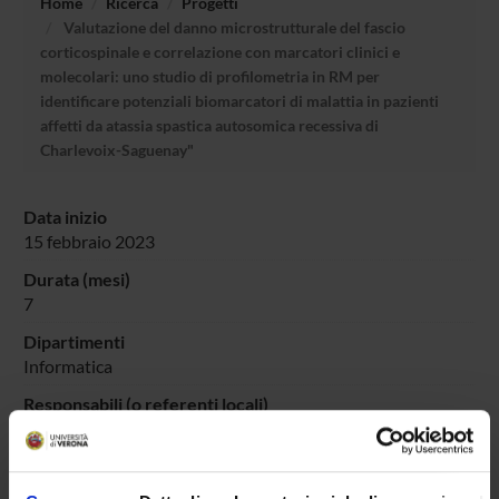
Home
Ricerca
Progetti
Valutazione del danno microstrutturale del fascio
corticospinale e correlazione con marcatori clinici e
molecolari: uno studio di profilometria in RM per
identificare potenziali biomarcatori di malattia in pazienti
affetti da atassia spastica autosomica recessiva di
Charlevoix-Saguenay"
Data inizio
15 febbraio 2023
Durata (mesi)
7
Dipartimenti
Informatica
Responsabili (o referenti locali)
Daducci Alessandro