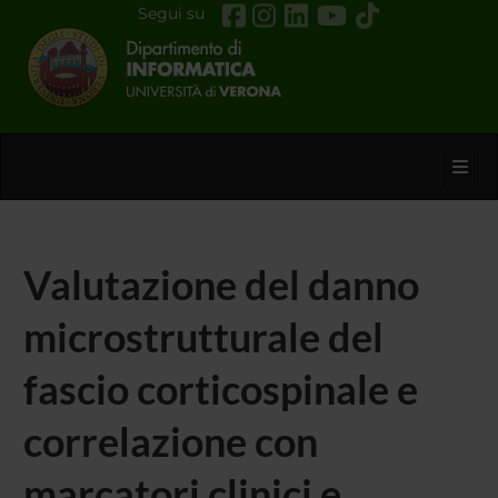
Segui su
Toggl
Valutazione del danno
microstrutturale del
fascio corticospinale e
correlazione con
marcatori clinici e