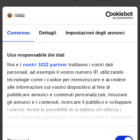
STUDYING
Consenso
Dettagli
Impostazioni degli annunci
In
COURSES
PHD PROGRAMMES AND POSTGRADUATE
Uso responsabile dei dati
TRAINING
Noi e
i nostri 1022 partner
trattiamo i vostri dati
personali, ad esempio il vostro numero IP, utilizzando
Contacts
tecnologie come i cookie per memorizzare e accedere
People
alle informazioni sul vostro dispositivo al fine di
pubblicare annunci e contenuti personalizzati, misurare
Places
gli annunci e i contenuti, ricercare il pubblico e sviluppare
Calendar
i servizi. Avete la possibilità di scegliere chi utilizza i
vostri dati e per quali scopi. Le vostre scelte in materia di
privacy sono applicabili solo su questa proprietà digitale
in cui avete effettuato le vostre scelte. È possibile
Selezione
modificare o revocare il proprio consenso in qualsiasi