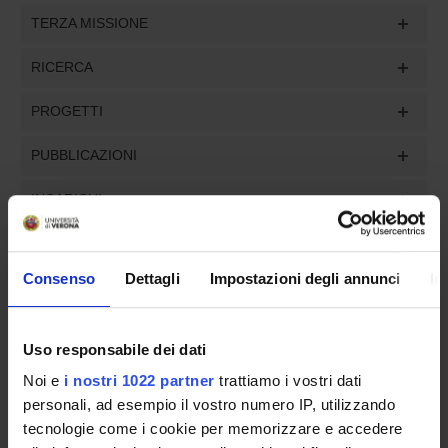
TERZA MISSIONE
RICERCA
PROGETTI
PUBBLICAZIONI
INCARICHI
Consenso
Dettagli
Impostazioni degli annunci
In
ORGANIZZAZIONE
Uso responsabile dei dati
GOVERNANCE
Noi e
i nostri 1022 partner
trattiamo i vostri dati
COMMISSIONI
personali, ad esempio il vostro numero IP, utilizzando
tecnologie come i cookie per memorizzare e accedere
UFFICI E STRUTTURE DI SERVIZIO