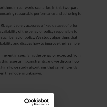
orithms in real-world scenarios. In this two-part
s: ensuring reasonable performance and adhering to
 RL agent solely accesses a fixed dataset of prior
vailability of the behavior policy responsible for
ms such behavior policy. We study algorithms that
bability and discuss how to improve their sample
 inherent in specifying the behavior expected from
s this issue using constraints, and we discuss how
inally, we study algorithms that can efficiently
hen the model is unknown.