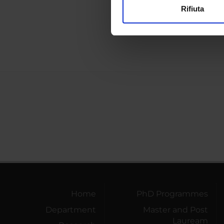
Externa
Rifiuta
Utilizziamo i cookie per perso
Publica
nostro traffico. Condividiamo 
di analisi dei dati web, pubbl
che hanno raccolto dal tuo uti
Home
PhD Programmes
Department
Master and Post
Lauream