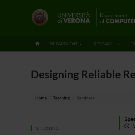
DEPARTMENT
RESEARCH
T
Designing Reliable R
Home
Teaching
Seminars
Spe
We
STUDYING