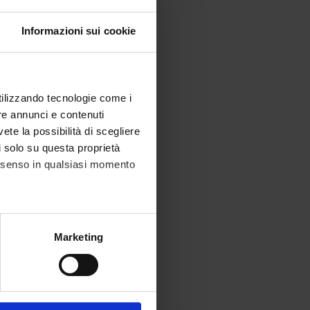
Informazioni sui cookie
utilizzando tecnologie come i
re annunci e contenuti
vete la possibilità di scegliere
li solo su questa proprietà
consenso in qualsiasi momento
 Artificial Intelligence).
alche metro,
Marketing
e specifiche (impronte
ezione dettagli
. Puoi