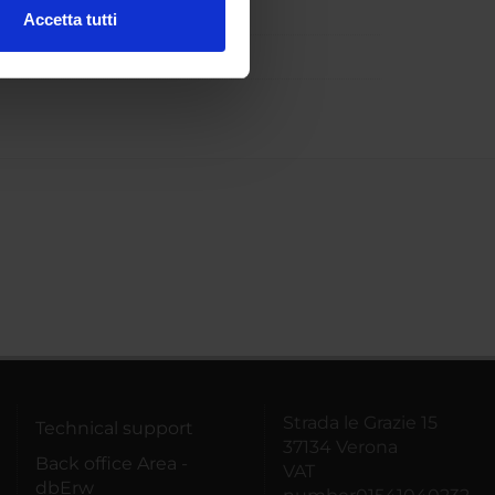
Accetta tutti
l media e per analizzare il
ostri partner che si occupano
azioni che hai fornito loro o
Strada le Grazie 15
Technical support
37134 Verona
Back office Area -
VAT
dbErw