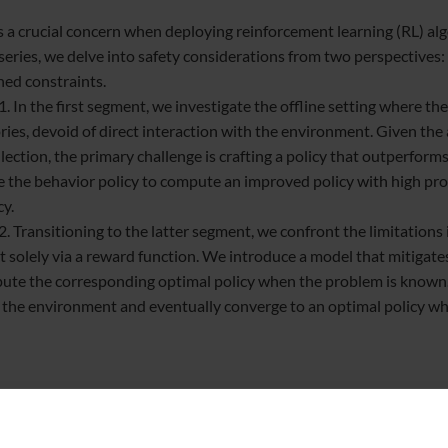
is a crucial concern when deploying reinforcement learning (RL) alg
 series, we delve into safety considerations from two perspective
ned constraints.
. In the first segment, we investigate the offline setting where the
ries, devoid of direct interaction with the environment. Given the a
llection, the primary challenge is crafting a policy that outperfor
e the behavior policy to compute an improved policy with high pro
cy.
2. Transitioning to the latter segment, we confront the limitations
t solely via a reward function. We introduce a model that mitigate
ute the corresponding optimal policy when the problem is known. F
 the environment and eventually converge to an optimal policy w
le: