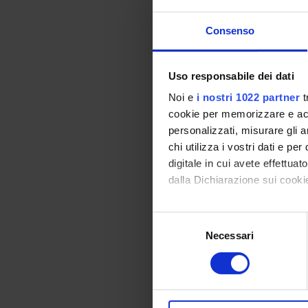
May 29,
Consenso
May 29,
May 31,
Uso responsabile dei dati
June 5,
Noi e
i nostri 1022 partner
t
June 5,
cookie per memorizzare e acce
June 7,
personalizzati, misurare gli an
chi utilizza i vostri dati e pe
digitale in cui avete effettua
dalla Dichiarazione sui cookie
The mini
Con il tuo consenso, vorrem
Selezione
raccogliere informazi
Necessari
del
Identificare il tuo di
consenso
digitali).
Approfondisci come vengono el
Progra
modificare o ritirare il tuo 