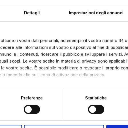
 12.30-14.30 (Room B)
Dettagli
Impostazioni degli annunci
 15.30-17.30 (Room 1.02)
 15.30-17.30 (Room 1.02)
 12.30-14.30 (Room B)
rattiamo i vostri dati personali, ad esempio il vostro numero IP, 
 15.30-17.30 (Room 1.02
dere alle informazioni sul vostro dispositivo al fine di pubblica
 15.30-17.30 (Room 1.02)
nunci e i contenuti, ricercare il pubblico e sviluppare i servizi. A
r quali scopi. Le vostre scelte in materia di privacy sono applicabi
to le vostre scelte. È possibile modificare o revocare il proprio 
 o facendo clic sull'icona di attivazione della privacy.
course is related to the "Reinforcement Learning" course (Master in
mo anche:
oni sulla tua posizione geografica, con un'approssimazione di qu
Preferenze
Statistiche
spositivo, scansionandolo attivamente alla ricerca di caratteristich
aborati i tuoi dati personali e imposta le tue preferenze nella
s
mme Director
Alberto Castellini
consenso in qualsiasi momento dalla Dichiarazione sui cookie.