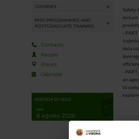
COURSES
Safety 
lecture
PHD PROGRAMMES AND
predefi
POSTGRADUATE TRAINING
- PART 1
trajecto
Contacts
data co
People
leverag
efficien
Places
- PART 
Calendar
an agen
to comp
explore
AGENDA DI OGGI
sab
8 agosto 2026
Schedu