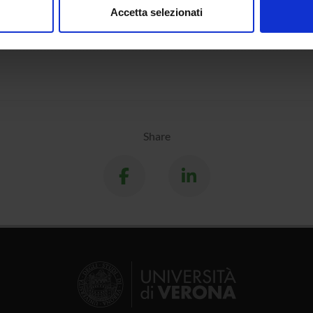
l reference
Accetta selezionati
nalizzare contenuti ed annunci, per fornire funzionalità dei socia
tion date
April 8, 2024
inoltre informazioni sul modo in cui utilizzi il nostro sito con i n
icità e social media, i quali potrebbero combinarle con altre inform
lizzo dei loro servizi.
Share