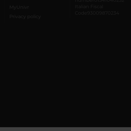
number01541040232
Italian Fiscal
MyUnivr
Code93009870234
Privacy policy