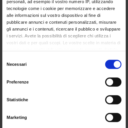
Universitat Autònoma de Barcelona Matematica
personali, ad esempio il vostro numero IP, utilizzando
tecnologie come i cookie per memorizzare e accedere
alle informazioni sul vostro dispositivo al fine di
pubblicare annunci e contenuti personalizzati, misurare
AREE DI RICERCA COINVOLTE DAL PROGETTO
gli annunci e i contenuti, ricercare il pubblico e sviluppare
Algebra, Geometria e Logica Matematica
i servizi. Avete la possibilità di scegliere chi utilizza i
Associative rings and algebras
vostri dati e per quali scopi. Le vostre scelte in materia di
privacy sono applicabili solo su questa proprietà digitale
in cui avete effettuato le vostre scelte. È possibile
Selezione
modificare o revocare il proprio consenso in qualsiasi
Necessari
del
momento dalla Dichiarazione sui cookie o facendo clic
consenso
ATTIVITÀ
sull'icona di attivazione della privacy.
Preferenze
AREE DI RICERCA
Con il tuo consenso, vorremmo anche:
GRUPPI DI RICERCA
raccogliere informazioni sulla tua posizione
Statistiche
geografica, con un'approssimazione di qualche
DOTTORATI DI RICERCA
metro,
Marketing
Identificare il tuo dispositivo, scansionandolo
STRUTTURE
attivamente alla ricerca di caratteristiche specifiche