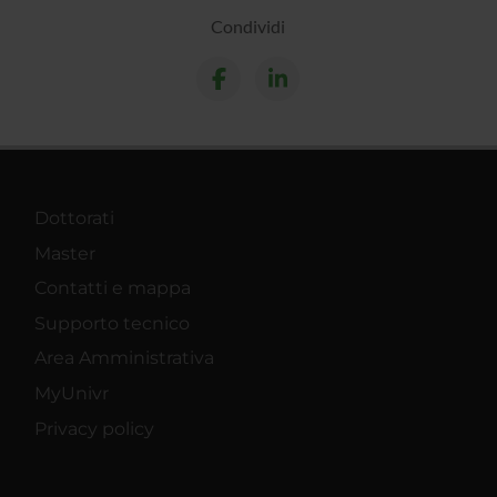
Condividi
Dottorati
Master
Contatti e mappa
Supporto tecnico
Area Amministrativa
MyUnivr
Privacy policy