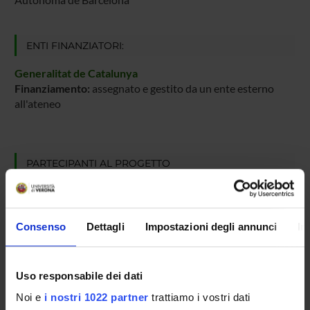
ENTI FINANZIATORI:
Generalitat de Catalunya
Finanziamento:
assegnato e gestito da un ente esterno
all'ateneo
PARTECIPANTI AL PROGETTO
Lidia Angeleri
Professore ordinario
Consenso
Dettagli
Impostazioni degli annunci
In
COLLABORATORI ESTERNI
Uso responsabile dei dati
Pere Ara Bertrán
Noi e
i nostri 1022 partner
trattiamo i vostri dati