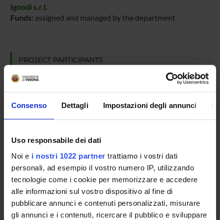
Igoodi s.r.l.
Funds:
assigned and managed by the department
PROJECT PARTICIPANTS
Umberto Castellani
Full Professor
Consenso
Dettagli
Impostazioni degli annunci
In
RESEARCH AREAS INVOLVED IN THE PROJECT
Uso responsabile dei dati
Intelligenza Artificiale
Noi e
i nostri 1022 partner
trattiamo i vostri dati
Computer graphics (DI)
personali, ad esempio il vostro numero IP, utilizzando
Ingegneria del Software e Verifica Formale
tecnologie come i cookie per memorizzare e accedere
Computer graphics (DI)
alle informazioni sul vostro dispositivo al fine di
pubblicare annunci e contenuti personalizzati, misurare
gli annunci e i contenuti, ricercare il pubblico e sviluppare