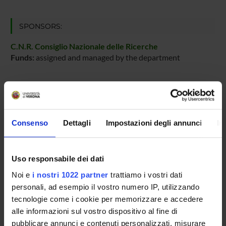
SPONSORS:
C.N.R. Consiglio Nazionale delle Ricerche
Funds:
assigned and managed by the department
PROJECT PARTICIPANTS
Nicola Drago
Consenso
Dettagli
Impostazioni degli annunci
In
Temporary Professor
Alessandro Fin
Uso responsabile dei dati
Franco Fummi
Noi e
i nostri 1022 partner
trattiamo i vostri dati
Full Professor
personali, ad esempio il vostro numero IP, utilizzando
Massimo Poncino
tecnologie come i cookie per memorizzare e accedere
alle informazioni sul vostro dispositivo al fine di
Graziano Pravadelli
pubblicare annunci e contenuti personalizzati, misurare