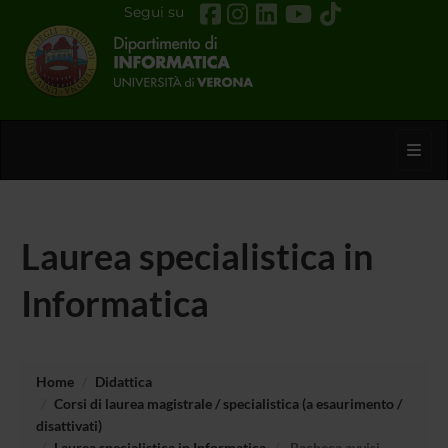
Segui su
Toggl
Laurea specialistica in
Informatica
Home
Didattica
Corsi di laurea magistrale / specialistica (a esaurimento /
disattivati)
Laurea specialistica in Informatica
Bacheca avvisi