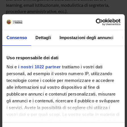
learning, email istituzionale, modulistica di segreteria,
procedure amministrative, ecc.).
Entra in MyUnivr con le tue credenziali GIA: solo così
potrai ricevere notifica di tutti gli avvisi dei tuoi docenti e
della tua segreteria via mail e anche tramite l'app Univr.
Consenso
Dettagli
Impostazioni degli annunci
In
MYUNIVR
Uso responsabile dei dati
Noi e
i nostri 1022 partner
trattiamo i vostri dati
Insegnamenti
personali, ad esempio il vostro numero IP, utilizzando
Calendario didattico
tecnologie come i cookie per memorizzare e accedere
Piani didattici e Guide dello studente
alle informazioni sul vostro dispositivo al fine di
Orario lezioni
pubblicare annunci e contenuti personalizzati, misurare
Calendario esami
gli annunci e i contenuti, ricercare il pubblico e sviluppare
Bacheca avvisi
i servizi. Avete la possibilità di scegliere chi utilizza i
vostri dati e per quali scopi. Le vostre scelte in materia di
Proposte tesi e stage
privacy sono applicabili solo su questa proprietà digitale
Organi collegiali e di governo