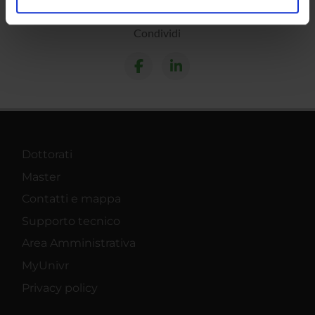
analizzare il nostro traffico. Condividiamo inoltre
informazioni sul modo in cui utilizzi il nostro sito con i
Condividi
nostri partner che si occupano di analisi dei dati web,
pubblicità e social media, i quali potrebbero combinarle
con altre informazioni che hai fornito loro o che hanno
raccolto dal tuo utilizzo dei loro servizi.
Dottorati
Master
Contatti e mappa
Supporto tecnico
Area Amministrativa
MyUnivr
Privacy policy