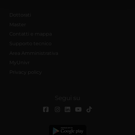
con altre informazioni che hai fornito loro o che hanno
raccolto dal tuo utilizzo dei loro servizi.
Dottorati
Master
Contatti e mappa
Supporto tecnico
Area Amministrativa
MyUnivr
Privacy policy
Segui su