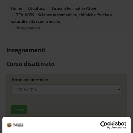
Home
Didattica
Tirocini Formativi Attivi
TFA A059 - Scienze matematiche, chimiche, fisiche e
naturali nella scuola media
Insegnamenti
Insegnamenti
Corso disattivato
Anno accademico:
Cerca
Offerta formativa da definire