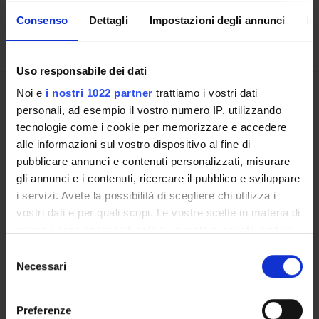
ULTERIORI ATTIVITÀ DIDATTICHE
Consenso
Dettagli
Impostazioni degli annunci
In
Uso responsabile dei dati
Noi e
i nostri 1022 partner
trattiamo i vostri dati
Presentazione
personali, ad esempio il vostro numero IP, utilizzando
Come iscriversi
tecnologie come i cookie per memorizzare e accedere
Insegnamenti
alle informazioni sul vostro dispositivo al fine di
Calendario didattico
pubblicare annunci e contenuti personalizzati, misurare
Orario lezioni
gli annunci e i contenuti, ricercare il pubblico e sviluppare
Piani didattici
i servizi. Avete la possibilità di scegliere chi utilizza i
Calendario esami
vostri dati e per quali scopi. Le vostre scelte in materia di
Bacheca avvisi
privacy sono applicabili solo su questa proprietà digitale
Proposte tesi e stage
in cui avete effettuato le vostre scelte. È possibile
Selezione
Organi collegiali e di governo
modificare o revocare il proprio consenso in qualsiasi
Necessari
del
Docenti
momento dalla Dichiarazione sui cookie o facendo clic
consenso
sull'icona di attivazione della privacy.
Preferenze