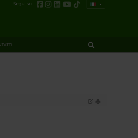
Segui su
TATTI