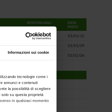
RESPONSABILI
DATA
INIZIO
Lidia Angeleri
01/01/12
Lidia Angeleri
01/01/09
Informazioni sui cookie
Lidia Angeleri
01/01/06
utilizzando tecnologie come i
re annunci e contenuti
vete la possibilità di scegliere
li solo su questa proprietà
consenso in qualsiasi momento