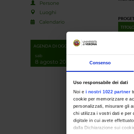
Persone
Luoghi
PROGET
Calendario
TITOL
Estruc
AGENDA DI OGGI
Estruct
sab
8 agosto 2026
Consenso
Álgebr
NUMERO
Uso responsabile dei dati
ANNO
Noi e
i nostri 1022 partner
t
cookie per memorizzare e acce
2012
personalizzati, misurare gli an
2009
chi utilizza i vostri dati e pe
digitale in cui avete effettua
2006
dalla Dichiarazione sui cookie