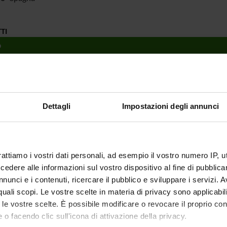
TI
O
tura de anillos, C*-álgebras y categorías de módulos
ura y Clasificación de Anillos, Módulos y C*-álgebras
Dettagli
Impostazioni degli annunci
a no conmutativa: Anillos, Módulos y C*- álgebras
 FINANZIAMENTI
NUMERO
rattiamo i vostri dati personali, ad esempio il vostro numero IP, 
dere alle informazioni sul vostro dispositivo al fine di pubblica
1
nunci e i contenuti, ricercare il pubblico e sviluppare i servizi. A
1
r quali scopi. Le vostre scelte in materia di privacy sono applicabi
to le vostre scelte. È possibile modificare o revocare il proprio 
1
 o facendo clic sull'icona di attivazione della privacy.