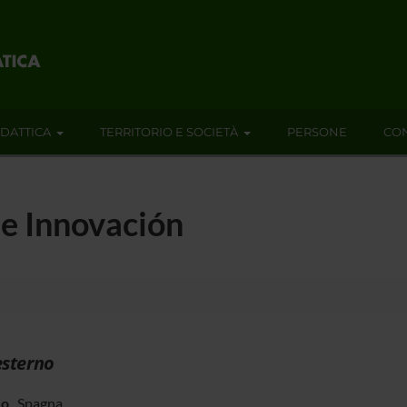
IDATTICA
TERRITORIO E SOCIETÀ
PERSONE
CON
e Innovación
esterno
zo
Spagna