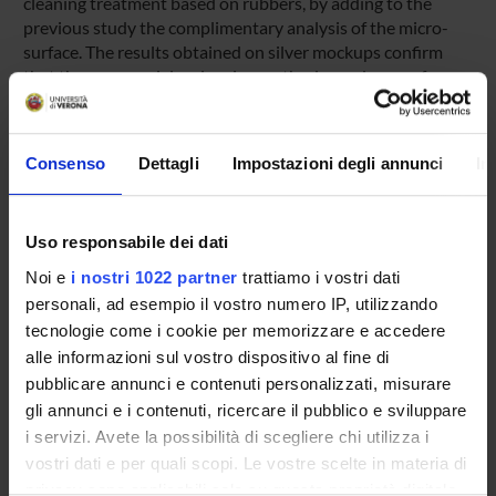
cleaning treatment based on rubbers, by adding to the
previous study the complimentary analysis of the micro-
surface. The results obtained on silver mockups confirm
that the proposed dry cleaning methods produce surface
variations less or similar to traditional methods. The optical
micro-profilometry results are of particular significance
since this technique is portable with wide field capability,
Consenso
Dettagli
Impostazioni degli annunci
In
thus allowing an in-situ use and a real monitoring of actual
artwork surfaces.
Product ID:
Uso responsabile dei dati
102922
Noi e
i nostri 1022 partner
trattiamo i vostri dati
Handle IRIS:
personali, ad esempio il vostro numero IP, utilizzando
11562/982716
tecnologie come i cookie per memorizzare e accedere
alle informazioni sul vostro dispositivo al fine di
Last Modified:
October 19, 2022
pubblicare annunci e contenuti personalizzati, misurare
gli annunci e i contenuti, ricercare il pubblico e sviluppare
Bibliographic citation:
i servizi. Avete la possibilità di scegliere chi utilizza i
Daffara, Claudia
;
Gaburro, Nicola
;
Marchioro, Giacomo
;
vostri dati e per quali scopi. Le vostre scelte in materia di
Romeo, Alessandro
; Basilissi, Giulia; Cagnini, Andrea;
privacy sono applicabili solo su questa proprietà digitale
Galeotti, Monica
,
Surface micro-profilometry for the