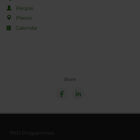
People
Places
Calendar
Share
PhD Programmes