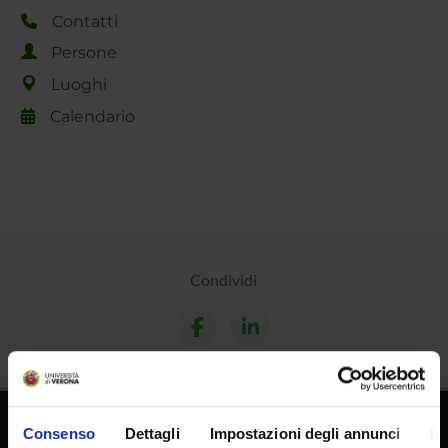
Contatti
Persone
Luoghi
Calendario
Condividi
Consenso
Dettagli
Impostazioni degli annunci
In