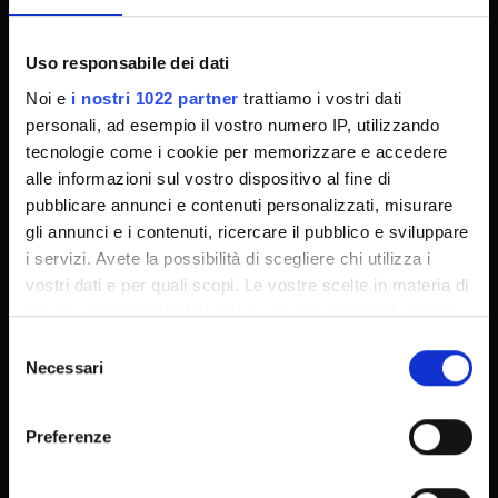
Dottorati
Master
Uso responsabile dei dati
Contatti e mappa
Noi e
i nostri 1022 partner
trattiamo i vostri dati
Supporto tecnico
personali, ad esempio il vostro numero IP, utilizzando
Area Amministrativa
tecnologie come i cookie per memorizzare e accedere
alle informazioni sul vostro dispositivo al fine di
MyUnivr
pubblicare annunci e contenuti personalizzati, misurare
Privacy policy
gli annunci e i contenuti, ricercare il pubblico e sviluppare
i servizi. Avete la possibilità di scegliere chi utilizza i
vostri dati e per quali scopi. Le vostre scelte in materia di
Segui su
privacy sono applicabili solo su questa proprietà digitale
in cui avete effettuato le vostre scelte. È possibile
Selezione
modificare o revocare il proprio consenso in qualsiasi
Necessari
del
momento dalla Dichiarazione sui cookie o facendo clic
consenso
sull'icona di attivazione della privacy.
Preferenze
Con il tuo consenso, vorremmo anche: