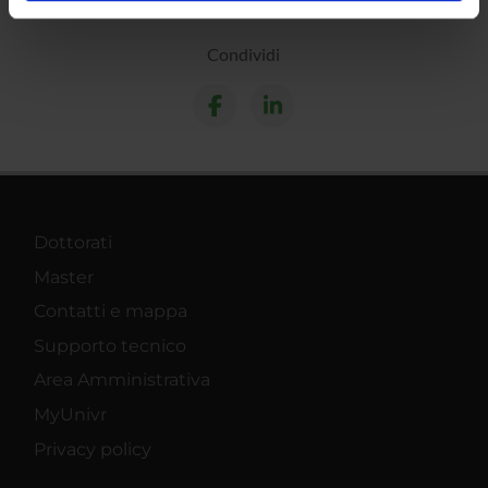
analizzare il nostro traffico. Condividiamo inoltre
informazioni sul modo in cui utilizzi il nostro sito con i
Condividi
nostri partner che si occupano di analisi dei dati web,
pubblicità e social media, i quali potrebbero combinarle
con altre informazioni che hai fornito loro o che hanno
raccolto dal tuo utilizzo dei loro servizi.
Dottorati
Master
Contatti e mappa
Supporto tecnico
Area Amministrativa
MyUnivr
Privacy policy