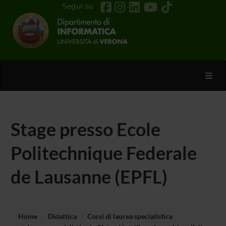
Segui su
Toggl
Stage presso Ecole
Politechnique Federale
de Lausanne (EPFL)
Home
Didattica
Corsi di laurea specialistica