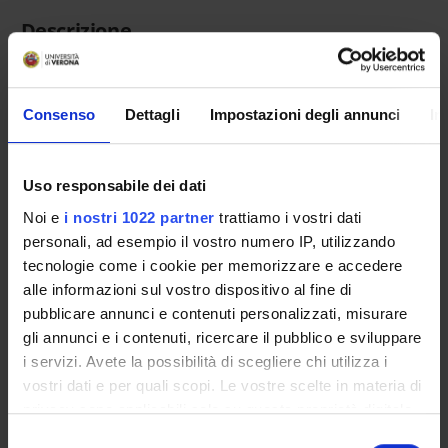
Descrizione
Durante lo stage lo studente lavorerà ad un progetto
Consenso
Dettagli
Impostazioni degli annunci
In
riguardante il software per architetture multiprocessore. La
sede dello stage è il laboratorio di sistemi integrati (LSI) dell
EPFL. Lo stage dovrà avere una durata minima di 3 mesi.
Uso responsabile dei dati
Noi e
i nostri 1022 partner
trattiamo i vostri dati
personali, ad esempio il vostro numero IP, utilizzando
tecnologie come i cookie per memorizzare e accedere
Insegnamenti
alle informazioni sul vostro dispositivo al fine di
Calendario didattico
pubblicare annunci e contenuti personalizzati, misurare
Piani didattici e Guide dello studente
gli annunci e i contenuti, ricercare il pubblico e sviluppare
Orario lezioni
i servizi. Avete la possibilità di scegliere chi utilizza i
Calendario esami
vostri dati e per quali scopi. Le vostre scelte in materia di
Bacheca avvisi
privacy sono applicabili solo su questa proprietà digitale
in cui avete effettuato le vostre scelte. È possibile
Proposte tesi e stage
Selezione