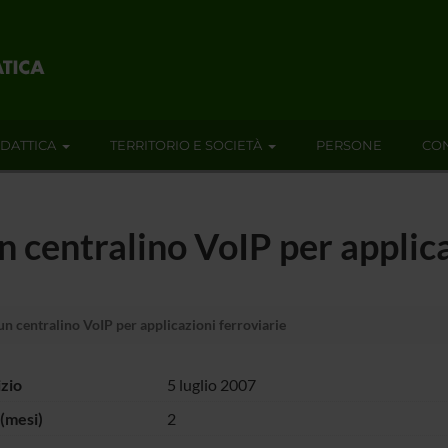
IDATTICA
TERRITORIO E SOCIETÀ
PERSONE
CON
 centralino VoIP per applica
n centralino VoIP per applicazioni ferroviarie
izio
5 luglio 2007
(mesi)
2