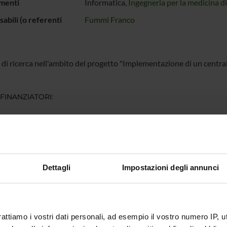
menti
Informatica,
Ingegneria per la medicina d
abili (o referenti
Fummi Franco
 di ricerca nell'ambito del progetto "Implementazione di un central
 FINANZIATORI:
S.p.A.
Finanziamento:
assegnato e gestito dal 
Programma:
ART66 - Attività Commerci
Dettagli
Impostazioni degli annunci
ECIPANTI AL PROGETTO
 Fummi
Professore ordinario
rattiamo i vostri dati personali, ad esempio il vostro numero IP, 