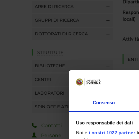
Diparti
AREE DI RICERCA
Respons
locali)
GRUPPI DI RICERCA
DOTTORATI DI RICERCA
Attività
STRUTTURE
ENTI
BIBLIOTECHE
Telefin 
CENTRI
LABORATORI
Consenso
SPIN OFF E AZIENDE
PART
Franco
Uso responsabile dei dati
Contatti
Noi e
i nostri 1022 partner
t
Persone