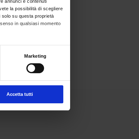
re annunci e contenuti
vete la possibilità di scegliere
li solo su questa proprietà
consenso in qualsiasi momento
alche metro,
Marketing
e specifiche (impronte
ezione dettagli
. Puoi
Accetta tutti
l media e per analizzare il
ostri partner che si occupano
azioni che hai fornito loro o