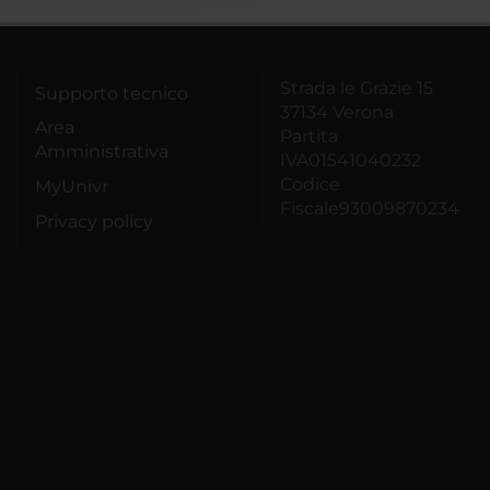
Strada le Grazie 15
Supporto tecnico
37134 Verona
Area
Partita
Amministrativa
IVA01541040232
Codice
MyUnivr
Fiscale93009870234
Privacy policy