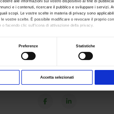
dere alle informazioni sul vostro dispositivo al fine di pubblica
nunci e i contenuti, ricercare il pubblico e sviluppare i servizi. A
r quali scopi. Le vostre scelte in materia di privacy sono applicabi
to le vostre scelte. È possibile modificare o revocare il proprio 
 o facendo clic sull'icona di attivazione della privacy.
mo anche:
oni sulla tua posizione geografica, con un'approssimazione di qu
Preferenze
Statistiche
spositivo, scansionandolo attivamente alla ricerca di caratteristich
aborati i tuoi dati personali e imposta le tue preferenze nella
s
consenso in qualsiasi momento dalla Dichiarazione sui cookie.
Accetta selezionati
nalizzare contenuti ed annunci, per fornire funzionalità dei socia
Condividi
inoltre informazioni sul modo in cui utilizzi il nostro sito con i n
icità e social media, i quali potrebbero combinarle con altre inform
lizzo dei loro servizi.