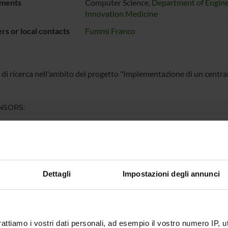
ments
Computer Science,
Department of Engine
Innovation Medicine
s or local contacts
Fummi Franco
 di ricerca nell'ambito del progetto "Implementazione di un central
NSORS:
S.p.A.
Funds:
assigned and managed by the de
Syllabus:
ART66 - Attività Commerciale
Dettagli
Impostazioni degli annunci
ECT PARTICIPANTS
 Fummi
Full Professor
rattiamo i vostri dati personali, ad esempio il vostro numero IP, 