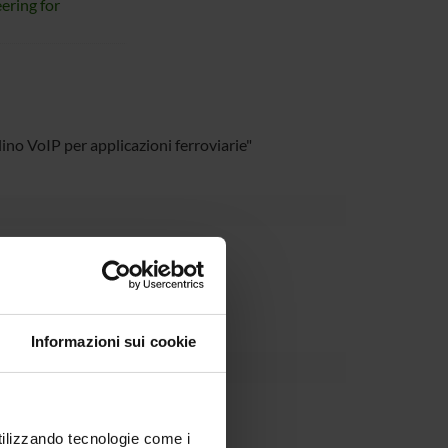
ering for
ino VoIP per applicazioni ferroviarie"
partment
Informazioni sui cookie
utilizzando tecnologie come i