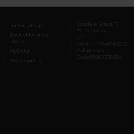
Strada le Grazie 15
Technical support
37134 Verona
Back office Area -
VAT
dbErw
number01541040232
Italian Fiscal
MyUnivr
Code93009870234
Privacy policy