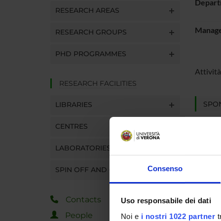
Depart
RESEARCH AREAS
Manager
RESEARCH GROUPS
PHD PROGRAMMES
Attività
RESEARCH FACILITIES
SPO
LIBRARIES
Telefin 
CENTRES
LABORATORIES
Consenso
SPIN OFF AND COMPANIES
PROJ
Contacts
Franco
Uso responsabile dei dati
People
Noi e
i nostri 1022 partner
t