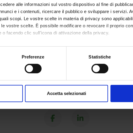
dere alle informazioni sul vostro dispositivo al fine di pubblica
nunci e i contenuti, ricercare il pubblico e sviluppare i servizi. A
r quali scopi. Le vostre scelte in materia di privacy sono applicabi
to le vostre scelte. È possibile modificare o revocare il proprio 
 o facendo clic sull'icona di attivazione della privacy.
mo anche:
oni sulla tua posizione geografica, con un'approssimazione di qu
Preferenze
Statistiche
spositivo, scansionandolo attivamente alla ricerca di caratteristich
aborati i tuoi dati personali e imposta le tue preferenze nella
s
consenso in qualsiasi momento dalla Dichiarazione sui cookie.
Accetta selezionati
nalizzare contenuti ed annunci, per fornire funzionalità dei socia
Share
inoltre informazioni sul modo in cui utilizzi il nostro sito con i n
icità e social media, i quali potrebbero combinarle con altre inform
lizzo dei loro servizi.