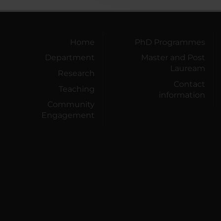
Home
PhD Programmes
Department
Master and Post
Lauream
Research
Contact
Teaching
information
Community
Engagement