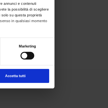
re annunci e contenuti
vete la possibilità di scegliere
li solo su questa proprietà
consenso in qualsiasi momento
alche metro,
Marketing
e specifiche (impronte
ezione dettagli
. Puoi
Accetta tutti
l media e per analizzare il
ostri partner che si occupano
azioni che hai fornito loro o