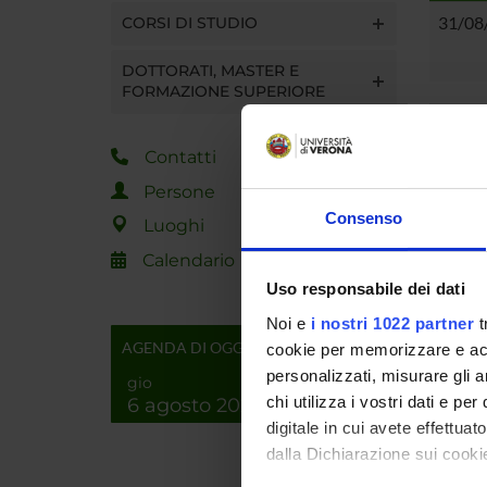
31/08
CORSI DI STUDIO
DOTTORATI, MASTER E
FORMAZIONE SUPERIORE
Vista da
Contatti
Tot 1 S
Persone
Consenso
Luoghi
Calendario
Uso responsabile dei dati
Noi e
i nostri 1022 partner
t
AGENDA DI OGGI
cookie per memorizzare e acce
personalizzati, misurare gli an
gio
chi utilizza i vostri dati e pe
6 agosto 2026
digitale in cui avete effettua
dalla Dichiarazione sui cookie