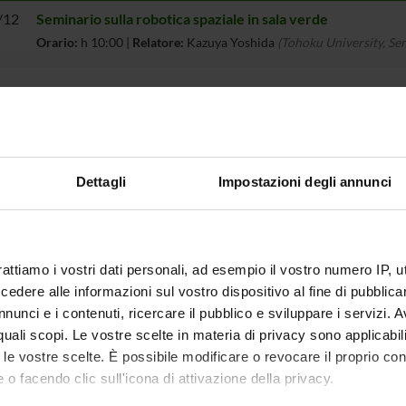
/12
Seminario sulla robotica spaziale in sala verde
Orario:
h 10:00 |
Relatore:
Kazuya Yoshida
(Tohoku University, Se
 1 a 1 di 1 elementi
eminari
Dettagli
Impostazioni degli annunci
rattiamo i vostri dati personali, ad esempio il vostro numero IP, 
dere alle informazioni sul vostro dispositivo al fine di pubblica
nunci e i contenuti, ricercare il pubblico e sviluppare i servizi. A
r quali scopi. Le vostre scelte in materia di privacy sono applicabi
to le vostre scelte. È possibile modificare o revocare il proprio 
 o facendo clic sull'icona di attivazione della privacy.