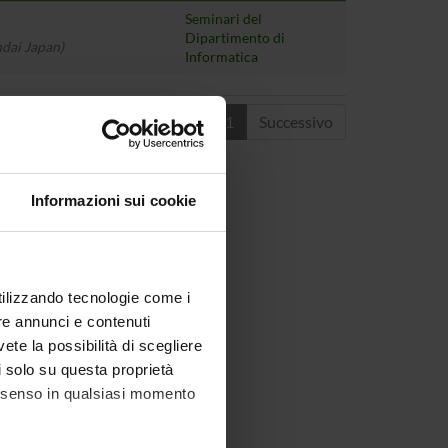
Seminari del
Dipartimento di
ndai Japan)
Informatica
Precedente
1
Successivo
Informazioni sui cookie
utilizzando tecnologie come i
re annunci e contenuti
vete la possibilità di scegliere
li solo su questa proprietà
consenso in qualsiasi momento