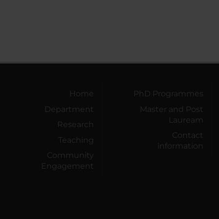
Home
PhD Programmes
Department
Master and Post
Lauream
Research
Contact
Teaching
information
Community
Engagement