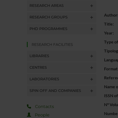
RESEARCH AREAS
Author
RESEARCH GROUPS
Title:
PHD PROGRAMMES
Year:
Type of
RESEARCH FACILITIES
Tipolo
LIBRARIES
Langua
CENTRES
Format
Refere
LABORATORIES
Name of
SPIN OFF AND COMPANIES
ISSN of
N° Vol
Contacts
Number
People