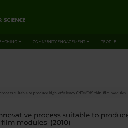
EACHING
COMMUNITY ENGAGEMENT
PEOPLE
process suitable to produce high-efficiency CdTe/CdS thin-film modules
nnovative process suitable to produc
-film modules (2010)