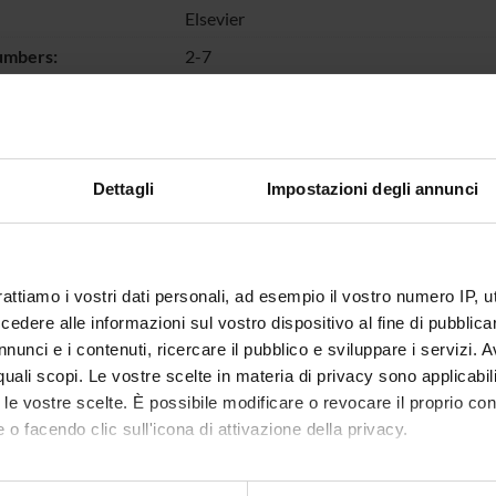
Elsevier
umbers:
2-7
d:
Solar cells; CdTe; thin films
escription of
A novel process, different in all steps f
s:
CdTe/CdS thinfilm solar cells, is describ
obtain high-quality layers and high-qualit
Dettagli
Impostazioni degli annunci
suitable to be scaled up at an industrial l
deposition is used in this process. The ba
stabilizing Cu and, as a consequence, the 
ge:
http://www.elsevier.com/wps/find/journ
rattiamo i vostri dati personali, ad esempio il vostro numero IP, 
dere alle informazioni sul vostro dispositivo al fine di pubblica
 ID:
54040
nunci e i contenuti, ricercare il pubblico e sviluppare i servizi. A
IRIS:
11562/340175
r quali scopi. Le vostre scelte in materia di privacy sono applicabi
ted On:
March 29, 2012
to le vostre scelte. È possibile modificare o revocare il proprio 
 o facendo clic sull'icona di attivazione della privacy.
dified:
November 27, 2022
raphic citation:
Romeo, N.; Bosio, A.;
Romeo, Alessandro
mo anche: