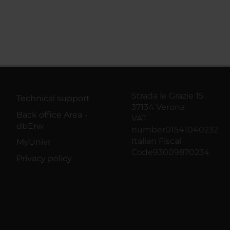
Strada le Grazie 15
Technical support
37134 Verona
Back office Area -
VAT
dbErw
number01541040232
Italian Fiscal
MyUnivr
Code93009870234
Privacy policy