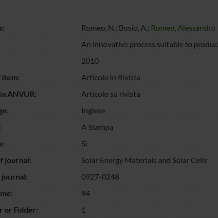
s:
Romeo, N.; Bosio, A.;
Romeo, Alessandro
An innovative process suitable to produc
2010
 item:
Articolo in Rivista
gia ANVUR:
Articolo su rivista
ge:
Inglese
:
A Stampa
e:
Sì
 journal:
Solar Energy Materials and Solar Cells
 journal:
0927-0248
ume:
94
 or Folder:
1