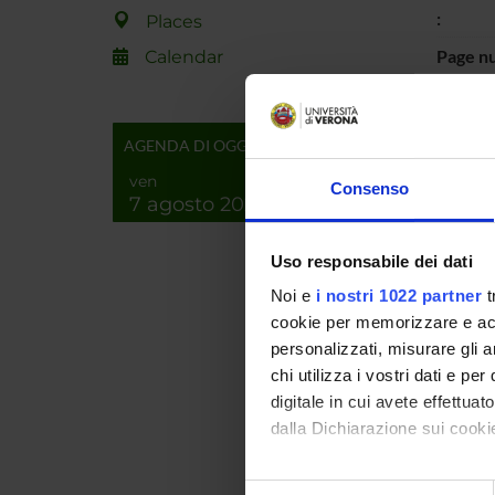
:
Places
Page n
Calendar
Keywor
Short d
AGENDA DI OGGI
content
ven
Consenso
7 agosto 2026
Uso responsabile dei dati
Web pa
Noi e
i nostri 1022 partner
t
cookie per memorizzare e acce
Product
personalizzati, misurare gli an
Handle 
chi utilizza i vostri dati e pe
Deposi
digitale in cui avete effettua
dalla Dichiarazione sui cookie
Last Mo
Bibliog
Con il tuo consenso, vorrem
Selezione