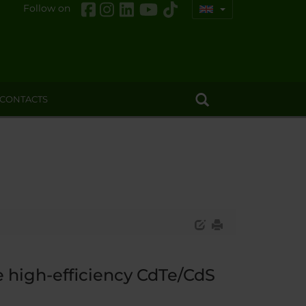
Follow on
CONTACTS
e high-efficiency CdTe/CdS