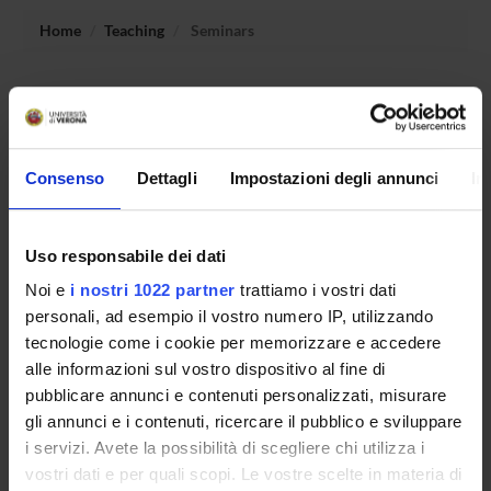
Home
Teaching
Seminars
No recent seminar found relating to teaching Programming
I.
Consenso
Dettagli
Impostazioni degli annunci
In
STUDYING
Uso responsabile dei dati
COURSES
Noi e
i nostri 1022 partner
trattiamo i vostri dati
PHD PROGRAMMES AND POSTGRADUATE
personali, ad esempio il vostro numero IP, utilizzando
TRAINING
tecnologie come i cookie per memorizzare e accedere
alle informazioni sul vostro dispositivo al fine di
Contacts
pubblicare annunci e contenuti personalizzati, misurare
gli annunci e i contenuti, ricercare il pubblico e sviluppare
People
i servizi. Avete la possibilità di scegliere chi utilizza i
Places
vostri dati e per quali scopi. Le vostre scelte in materia di