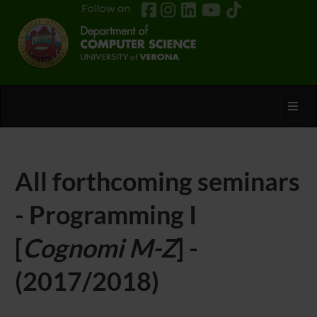
Follow on
Toggl
All forthcoming seminars
- Programming I
[
Cognomi M-Z
] -
(2017/2018)