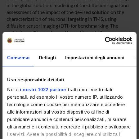
in the global solution: modeling of the diffusion signal and
assessment of the impact of the devised solution on the
characterization of neuronal targeting in TMS, using
diffusion tensor imaging (DTI) for benchmarking. The
validation will be performed by multi-modality assessment
by two ad-hoc experiments. These will be performed using
the neuronavigation system (NSS) and the Video-EEG
facilities that are available at the Navigation Lab (NAVLab),
Consenso
Dettagli
Impostazioni degli annunci
In
complemented by a 32-channel EEG cap enabling improved
spatial resolution.
Uso responsabile dei dati
Noi e
i nostri 1022 partner
trattiamo i vostri dati
SPONSORS:
personali, ad esempio il vostro numero IP, utilizzando
tecnologie come i cookie per memorizzare e accedere
EB Neuro SpA
alle informazioni sul vostro dispositivo al fine di
Funds:
assigned and managed by the department
pubblicare annunci e contenuti personalizzati, misurare
gli annunci e i contenuti, ricercare il pubblico e sviluppare
i servizi. Avete la possibilità di scegliere chi utilizza i