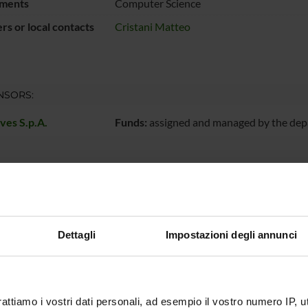
ments
Computer Science
s or local contacts
Cristani Matteo
NSORS:
ves S.p.A.
Funds:
assigned and managed by the de
ECT PARTICIPANTS
Cristani
Associate Professor
Dettagli
Impostazioni degli annunci
RCH AREAS INVOLVED IN THE PROJECT
genza Artificiale
rattiamo i vostri dati personali, ad esempio il vostro numero IP, 