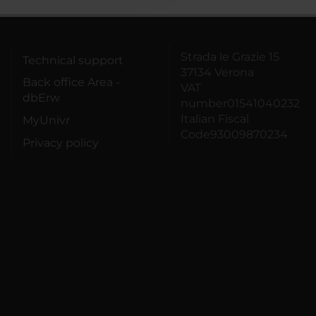
Strada le Grazie 15
Technical support
37134 Verona
Back office Area -
VAT
dbErw
number01541040232
Italian Fiscal
MyUnivr
Code93009870234
Privacy policy