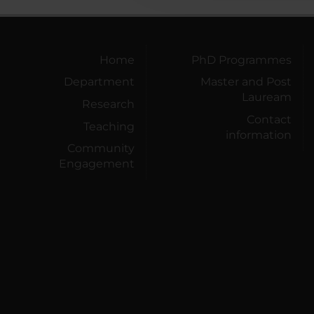
Home
PhD Programmes
Department
Master and Post
Lauream
Research
Contact
Teaching
information
Community
Engagement