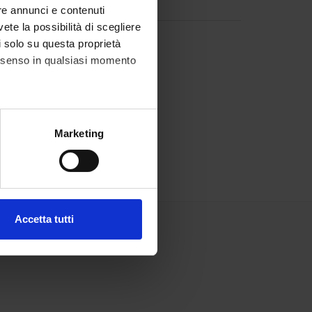
re annunci e contenuti
vete la possibilità di scegliere
li solo su questa proprietà
consenso in qualsiasi momento
alche metro,
Marketing
e specifiche (impronte
ezione dettagli
. Puoi
Accetta tutti
l media e per analizzare il
ostri partner che si occupano
azioni che hai fornito loro o