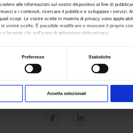
ial intelligence
dere alle informazioni sul vostro dispositivo al fine di pubblica
nunci e i contenuti, ricercare il pubblico e sviluppare i servizi. A
r quali scopi. Le vostre scelte in materia di privacy sono applicabi
to le vostre scelte. È possibile modificare o revocare il proprio 
 o facendo clic sull'icona di attivazione della privacy.
mo anche:
oni sulla tua posizione geografica, con un'approssimazione di qu
Preferenze
Statistiche
spositivo, scansionandolo attivamente alla ricerca di caratteristich
aborati i tuoi dati personali e imposta le tue preferenze nella
s
consenso in qualsiasi momento dalla Dichiarazione sui cookie.
Accetta selezionati
nalizzare contenuti ed annunci, per fornire funzionalità dei socia
Share
inoltre informazioni sul modo in cui utilizzi il nostro sito con i n
icità e social media, i quali potrebbero combinarle con altre inform
lizzo dei loro servizi.