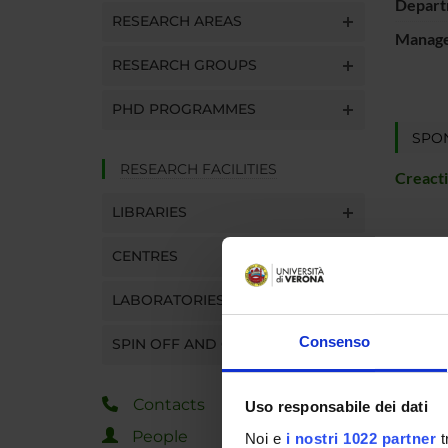
Depart
RESEARCH AREAS
Manager
RESEARCH GROUPS
PHD PROGRAMMES
SPO
RESEARCH FACILITIES
Creacti
LIBRARIES
CENTRES
PROJ
LABORATORIES
Matteo 
Consenso
SPIN OFF AND COMPANIES
RESEA
Contacts
Uso responsabile dei dati
Intelli
People
Noi e
i nostri 1022 partner
t