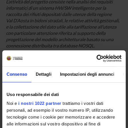
L’attività del progetto consiste nella analisi dei requisiti
informatici di un sistema HW/SW intelligente per la
raccolta dei rifiuti depositati dalle utenze della regione
Val D’Aosta in bidoni stradali, le relative attività gestionali,
e la collettazione del dato utile alla tariffazione all’utenza
con particolare attenzione riferita al supporto della
progettazione del modello architetturale basato su una
connessione distribuita tra database NOSQL.
ENTI FINANZIATORI:
Consenso
Dettagli
Impostazioni degli annunci
In
Insis s.p.a.
Finanziamento:
assegnato e gestito dal Dipartimento
Uso responsabile dei dati
Noi e
i nostri 1022 partner
trattiamo i vostri dati
personali, ad esempio il vostro numero IP, utilizzando
PARTECIPANTI AL PROGETTO
tecnologie come i cookie per memorizzare e accedere
alle informazioni sul vostro dispositivo al fine di
Graziano Pravadelli