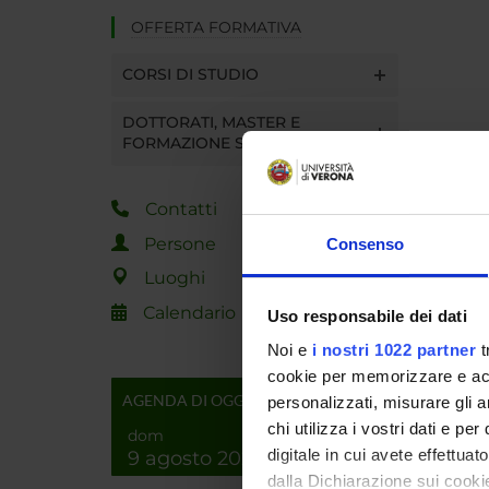
OFFERTA FORMATIVA
CORSI DI STUDIO
DOTTORATI, MASTER E
FORMAZIONE SUPERIORE
Contatti
Persone
Consenso
Luoghi
Calendario
Uso responsabile dei dati
Noi e
i nostri 1022 partner
t
cookie per memorizzare e acce
AGENDA DI OGGI
personalizzati, misurare gli an
chi utilizza i vostri dati e pe
dom
digitale in cui avete effettua
9 agosto 2026
dalla Dichiarazione sui cookie