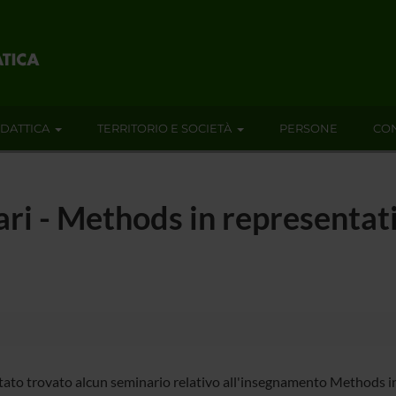
IDATTICA
TERRITORIO E SOCIETÀ
PERSONE
CON
nari - Methods in representa
)
tato trovato alcun seminario relativo all'insegnamento Methods in