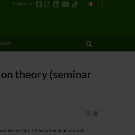
Segui su
TATTI
tion theory (seminar
 representation theory (seminar course).