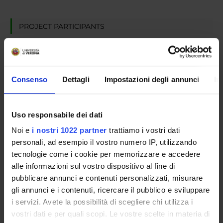
PROJECT PARTICIPANTS
Luca Bianco
Giuditta Franco
Associate Professor
Consenso
Dettagli
Impostazioni degli annunci
In
Cinzia Giagulli
Vincenzo Manca
Uso responsabile dei dati
Professore onorario
Noi e
i nostri 1022 partner
trattiamo i vostri dati
Giuseppe Scollo
personali, ad esempio il vostro numero IP, utilizzando
tecnologie come i cookie per memorizzare e accedere
alle informazioni sul vostro dispositivo al fine di
pubblicare annunci e contenuti personalizzati, misurare
gli annunci e i contenuti, ricercare il pubblico e sviluppare
ACTIVITIES
i servizi. Avete la possibilità di scegliere chi utilizza i
vostri dati e per quali scopi. Le vostre scelte in materia di
RESEARCH AREAS