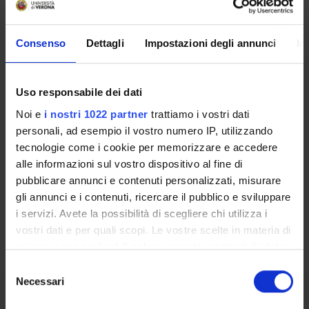
Museo dell'Informatica
ECDL Test Center
Consenso
Dettagli
Impostazioni degli annunci
In
LABORATORI
Uso responsabile dei dati
SPIN OFF E AZIENDE
Noi e
i nostri 1022 partner
trattiamo i vostri dati
Contatti
personali, ad esempio il vostro numero IP, utilizzando
tecnologie come i cookie per memorizzare e accedere
Persone
alle informazioni sul vostro dispositivo al fine di
Luoghi
pubblicare annunci e contenuti personalizzati, misurare
Calendario
gli annunci e i contenuti, ricercare il pubblico e sviluppare
i servizi. Avete la possibilità di scegliere chi utilizza i
vostri dati e per quali scopi. Le vostre scelte in materia di
privacy sono applicabili solo su questa proprietà digitale
in cui avete effettuato le vostre scelte. È possibile
Selezione
modificare o revocare il proprio consenso in qualsiasi
Necessari
del
momento dalla Dichiarazione sui cookie o facendo clic
consenso
Condividi