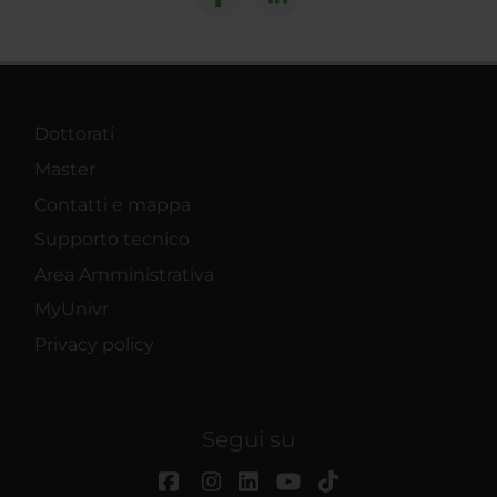
Dottorati
Master
Contatti e mappa
Supporto tecnico
Area Amministrativa
MyUnivr
Privacy policy
Segui su