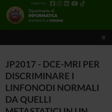
Segui su
Toggl
JP2017 - DCE-MRI PER
DISCRIMINARE I
LINFONODI NORMALI
DA QUELLI
METASTATICI IN UN