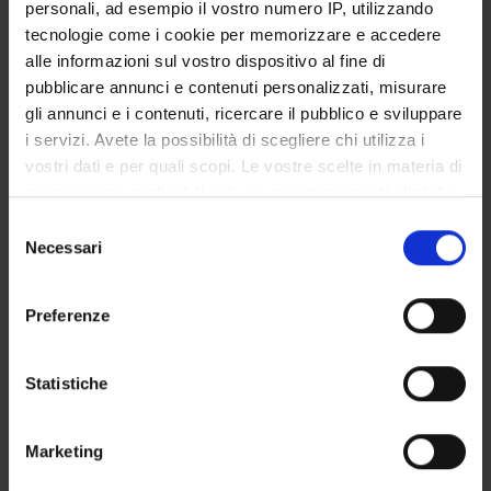
personali, ad esempio il vostro numero IP, utilizzando
Help, FAQs, newsletter
tecnologie come i cookie per memorizzare e accedere
Professional masters and advanced courses unit
alle informazioni sul vostro dispositivo al fine di
Course administration office for Science and
pubblicare annunci e contenuti personalizzati, misurare
Engineering students
gli annunci e i contenuti, ricercare il pubblico e sviluppare
i servizi. Avete la possibilità di scegliere chi utilizza i
vostri dati e per quali scopi. Le vostre scelte in materia di
privacy sono applicabili solo su questa proprietà digitale
in cui avete effettuato le vostre scelte. È possibile
Selezione
modificare o revocare il proprio consenso in qualsiasi
Necessari
del
ORGANIZATION
momento dalla Dichiarazione sui cookie o facendo clic
consenso
sull'icona di attivazione della privacy.
GOVERNANCE
Preferenze
Con il tuo consenso, vorremmo anche:
COMMITTEES
raccogliere informazioni sulla tua posizione
Statistiche
DEPARTMENT ADMINISTRATION OFFICES
geografica, con un'approssimazione di qualche
metro,
Marketing
STUDENT ADMINISTRATION OFFICES
Identificare il tuo dispositivo, scansionandolo
attivamente alla ricerca di caratteristiche specifiche