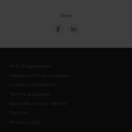
Share
PhD Programmes
Master and Post Lauream
Contact information
Technical support
Back office Area - dbErw
MyUnivr
Privacy policy