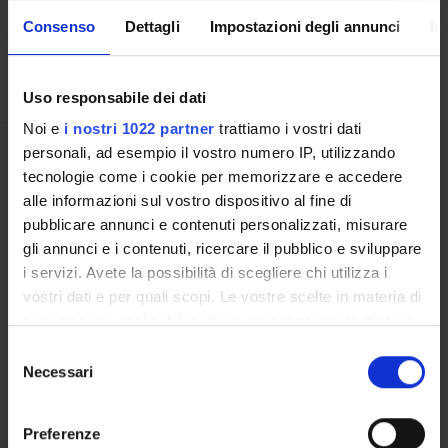
Offerta formativa da definire
Consenso
Dettagli
Impostazioni degli annunci
In
ULTERIORI ATTIVITÀ DIDATTICHE
Uso responsabile dei dati
Noi e
i nostri 1022 partner
trattiamo i vostri dati
personali, ad esempio il vostro numero IP, utilizzando
Insegnamenti
tecnologie come i cookie per memorizzare e accedere
Calendario didattico
alle informazioni sul vostro dispositivo al fine di
Piani didattici e Guide dello studente
pubblicare annunci e contenuti personalizzati, misurare
Orario lezioni
gli annunci e i contenuti, ricercare il pubblico e sviluppare
Calendario esami
i servizi. Avete la possibilità di scegliere chi utilizza i
Bacheca avvisi
vostri dati e per quali scopi. Le vostre scelte in materia di
Proposte tesi e stage
privacy sono applicabili solo su questa proprietà digitale
Organi collegiali e di governo
in cui avete effettuato le vostre scelte. È possibile
Selezione
Docenti
modificare o revocare il proprio consenso in qualsiasi
Necessari
del
Documenti
momento dalla Dichiarazione sui cookie o facendo clic
consenso
sull'icona di attivazione della privacy.
Preferenze