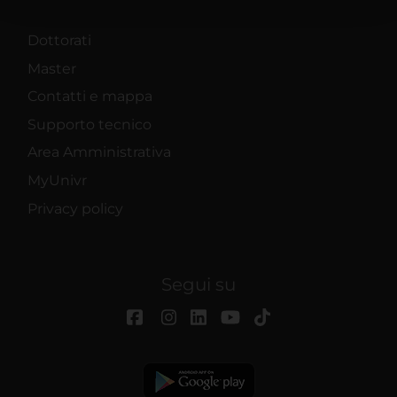
con altre informazioni che hai fornito loro o che hanno
raccolto dal tuo utilizzo dei loro servizi.
Dottorati
Master
Contatti e mappa
Supporto tecnico
Area Amministrativa
MyUnivr
Privacy policy
Segui su