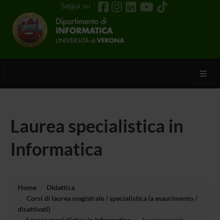
Segui su
Toggl
Laurea specialistica in
Informatica
Home
Didattica
Corsi di laurea magistrale / specialistica (a esaurimento /
disattivati)
Laurea specialistica in Informatica
Insegnamenti