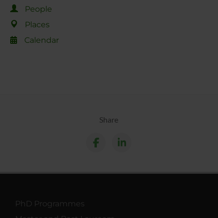
People
Places
Calendar
Share
PhD Programmes