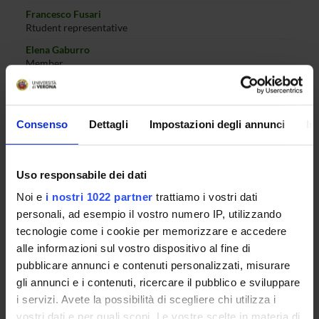
Francesco Fusari
Rtudent representative
Elena Gaburro
Member
Sara Galati
Administrative technical staff representative
Luca Geretti
Consenso
Dettagli
Impostazioni degli annunci
In
Member
Roberto Giacobazzi
Uso responsabile dei dati
Member
Noi e
i nostri 1022 partner
trattiamo i vostri dati
Rosalba Giugno
Member
personali, ad esempio il vostro numero IP, utilizzando
tecnologie come i cookie per memorizzare e accedere
Enrico Gregorio
Member
alle informazioni sul vostro dispositivo al fine di
pubblicare annunci e contenuti personalizzati, misurare
Rosanna Davison Laking
gli annunci e i contenuti, ricercare il pubblico e sviluppare
Member
i servizi. Avete la possibilità di scegliere chi utilizza i
Zsuzsanna Liptak
vostri dati e per quali scopi. Le vostre scelte in materia di
Member