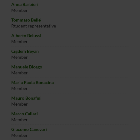
Anna Barbieri
Member
Tommaso Belle'
Rtudent representative
Alberto Belussi
Member
Cigdem Beyan
Member
Manuele Bicego
Member
Maria Paola Bonacina
Member
Mauro Bonafini
Member
Marco Caliari
Member
Giacomo Canevari
Member