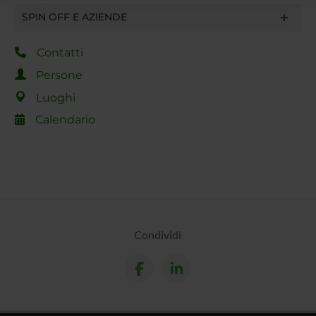
con altre informazioni che hai fornito loro o che hanno
SPIN OFF E AZIENDE
raccolto dal tuo utilizzo dei loro servizi.
Contatti
Persone
Luoghi
Calendario
Condividi