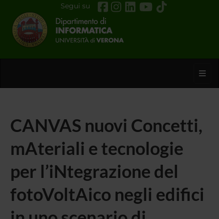
Segui su
Toggl
CANVAS nuovi Concetti,
mAteriali e tecnologie
per l’iNtegrazione del
fotoVoltAico negli edifici
in uno scenario di