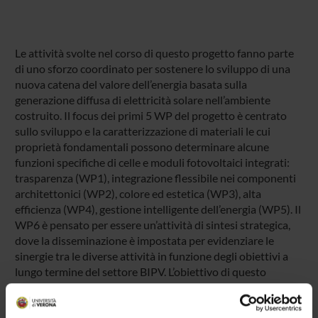
Le attività svolte nel corso di questo progetto fanno parte
di uno sforzo coordinato per sostenere lo sviluppo di una
nuova catena del valore dell’energia basata sulla
generazione diffusa di elettricità solare nell’ambiente
costruito. Il focus dei primi 5 WP del progetto è centrato
sullo sviluppo e la caratterizzazione di materiali le cui
proprietà fondamentali possono determinare alcune
funzioni specifiche di celle e moduli fotovoltaici integrati:
trasparenza (WP1), integrazione flessibile nei componenti
architettonici (WP2), colore ed estetica (WP3), alta
efficienza (WP4), gestione intelligente dell’energia (WP5). Il
WP6 è pensato per essere un’attività di sintesi strategica,
dove la disseminazione è impostata per evidenziare le
sinergie tra le diverse attività in funzione degli obiettivi a
lungo termine del settore BIPV. L’obiettivo di questo
progetto è quello di fungere da trampolino di lancio per la
creazione di una partnership strategica nazionale a lungo