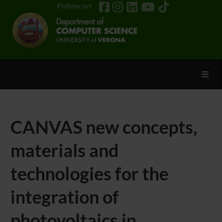
Follow on
Toggl
CANVAS new concepts,
materials and
technologies for the
integration of
photovoltaics in