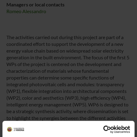
Managers or local contacts
Romeo Alessandro
The activities carried out during this project are part of a
coordinated effort to support the development of a new
energy value chain based on widespread solar electricity
generation in the built environment. The focus of the first 5
WPs of the project is centered on the development and
characterization of materials whose fundamental
properties can determine some specific functions of
integrated photovoltaic cells and modules: transparency
(WP1), flexible integration into architectural components
(WP2), color and aesthetics (WP3), high efficiency (WP4),
intelligent energy management (WP5). WP6 is designed to
be a strategic synthesis activity, where dissemination is set
to highlight the synergies between the different activities
according to the long-term objectives of the BIPV sector.
The goal of this project is to serve as a springboard for the