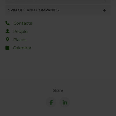
con altre informazioni che hai fornito loro o che hanno
raccolto dal tuo utilizzo dei loro servizi.
SPIN OFF AND COMPANIES
Contacts
People
Places
Calendar
Share