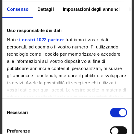
creation of a long-term national strategic partnership of
the national photovoltaic research and development
Consenso
Dettagli
Impostazioni degli annunci
In
community.
Uso responsabile dei dati
SPONSORS:
Noi e
i nostri 1022 partner
trattiamo i vostri dati
Università degli Studi di MILANO-BICOCCA
personali, ad esempio il vostro numero IP, utilizzando
Funds:
assigned and managed by the department
tecnologie come i cookie per memorizzare e accedere
alle informazioni sul vostro dispositivo al fine di
pubblicare annunci e contenuti personalizzati, misurare
gli annunci e i contenuti, ricercare il pubblico e sviluppare
PROJECT PARTICIPANTS
i servizi. Avete la possibilità di scegliere chi utilizza i
vostri dati e per quali scopi. Le vostre scelte in materia di
Alessandro Romeo
Full Professor
privacy sono applicabili solo su questa proprietà digitale
in cui avete effettuato le vostre scelte. È possibile
Selezione
modificare o revocare il proprio consenso in qualsiasi
Necessari
del
momento dalla Dichiarazione sui cookie o facendo clic
consenso
RESEARCH AREAS INVOLVED IN THE PROJECT
sull'icona di attivazione della privacy.
Preferenze
Fisica