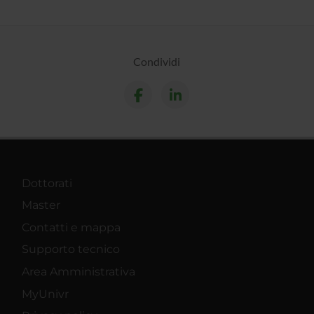
Condividi
Dottorati
Master
Contatti e mappa
Supporto tecnico
Area Amministrativa
MyUnivr