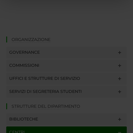
pubblicità e social media, i quali potrebbero combinarle
con altre informazioni che hai fornito loro o che hanno
raccolto dal tuo utilizzo dei loro servizi.
ORGANIZZAZIONE
GOVERNANCE
COMMISSIONI
UFFICI E STRUTTURE DI SERVIZIO
SERVIZI DI SEGRETERIA STUDENTI
STRUTTURE DEL DIPARTIMENTO
BIBLIOTECHE
CENTRI