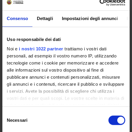
Telefono
+39 045 802 7069
E-mail
Consenso
Dettagli
Impostazioni degli annunci
In
segreteria
di
ateneo
univr
it
Indirizzo
Uso responsabile dei dati
Strada le Grazie, 15 - 37134 Verona
Noi e
i nostri 1022 partner
trattiamo i vostri dati
Pagina Web
personali, ad esempio il vostro numero IP, utilizzando
http://csp.univr.it
tecnologie come i cookie per memorizzare e accedere
Ufficio
alle informazioni sul vostro dispositivo al fine di
Ca' Vignal 2, Piano -2, Stanza S137-S143
pubblicare annunci e contenuti personalizzati, misurare
gli annunci e i contenuti, ricercare il pubblico e sviluppare
i servizi. Avete la possibilità di scegliere chi utilizza i
vostri dati e per quali scopi. Le vostre scelte in materia di
privacy sono applicabili solo su questa proprietà digitale
COMPONENTI
9
in cui avete effettuato le vostre scelte. È possibile
Selezione
SERVIZI
modificare o revocare il proprio consenso in qualsiasi
Necessari
del
momento dalla Dichiarazione sui cookie o facendo clic
consenso