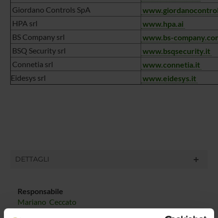
Giordano Controls SpA
www.giordanocontro
HPA srl
www.hpa.ai
BS Company srl
www.bs-company.co
BSQ Security srl
www.bsqsecurity.it
Connetia srl
www.connetia.it
Eidesys srl
www.eidesys.it
DETTAGLI
Responsabile
Mariano Ceccato