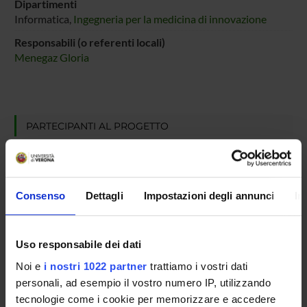
Dipartimenti
Informatica,
Ingegneria per la medicina di innovazione
Responsabili (o referenti locali)
Menegaz Gloria
PARTECIPANTI AL PROGETTO
Ilaria Boscolo Galazzo
Ricercatore a tempo determinato
Gloria Menegaz
Consenso
Dettagli
Impostazioni degli annunci
In
Professore ordinario
Silvia Francesca Storti
Uso responsabile dei dati
Professore associato
Noi e
i nostri 1022 partner
trattiamo i vostri dati
personali, ad esempio il vostro numero IP, utilizzando
tecnologie come i cookie per memorizzare e accedere
AREE DI RICERCA COINVOLTE DAL PROGETTO