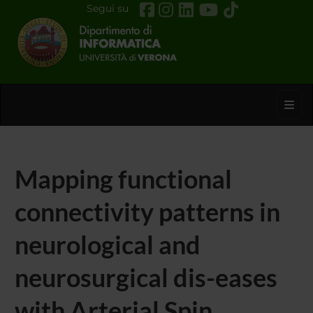
Segui su
Toggl
Mapping functional
connectivity patterns in
neurological and
neurosurgical dis-eases
with Arterial Spin