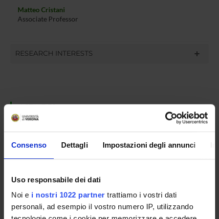
Matteo Cristani
Associate Professor
RESEARCH INTERESTS
ACTIVITIES
RESEARCH AREAS
Consenso
Dettagli
Impostazioni degli annunci
In
RESEARCH GROUPS
PHD PROGRAMMES
Uso responsabile dei dati
Noi e
i nostri 1022 partner
trattiamo i vostri dati
RESEARCH FACILITIES
personali, ad esempio il vostro numero IP, utilizzando
LIBRARIES
tecnologie come i cookie per memorizzare e accedere