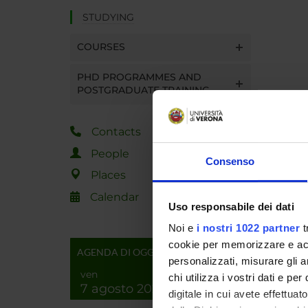
STUDYING
COURSES
PHD PROGRAMMES AND
POSTGRADUATE TRAINING
Contacts
People
Consenso
Places
Calendar
Uso responsabile dei dati
Noi e
i nostri 1022 partner
t
cookie per memorizzare e acce
AGENDA DI OGGI
personalizzati, misurare gli an
ven
chi utilizza i vostri dati e pe
7 agosto 2026
digitale in cui avete effettua