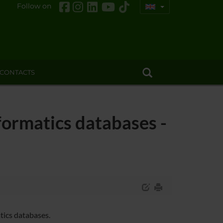
Follow on
CONTACTS
formatics databases -
tics databases.