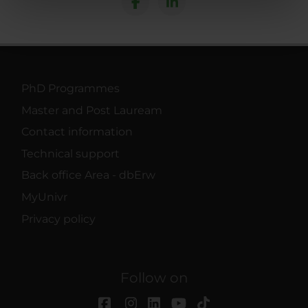
nostri partner che si occupano di analisi dei dati web,
pubblicità e social media, i quali potrebbero combinarle
con altre informazioni che hai fornito loro o che hanno
raccolto dal tuo utilizzo dei loro servizi.
PhD Programmes
Master and Post Lauream
Contact information
Technical support
Back office Area - dbErw
MyUnivr
Privacy policy
Follow on