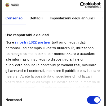
MYUNIVR
Consenso
Dettagli
Impostazioni degli annunci
In
Courses
Uso responsabile dei dati
Academic Calendar
Noi e
i nostri 1022 partner
trattiamo i vostri dati
Didactic plan and student's guide
personali, ad esempio il vostro numero IP, utilizzando
Lesson timetable
tecnologie come i cookie per memorizzare e accedere
Exam calendar
alle informazioni sul vostro dispositivo al fine di
Notices
pubblicare annunci e contenuti personalizzati, misurare
Thesis and internship proposals
gli annunci e i contenuti, ricercare il pubblico e sviluppare
Governing bodies
i servizi. Avete la possibilità di scegliere chi utilizza i
Faculty staff
vostri dati e per quali scopi. Le vostre scelte in materia di
privacy sono applicabili solo su questa proprietà digitale
Documents
in cui avete effettuato le vostre scelte. È possibile
Selezione
modificare o revocare il proprio consenso in qualsiasi
Necessari
del
STUDYING
momento dalla Dichiarazione sui cookie o facendo clic