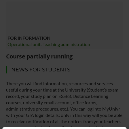
FOR INFORMATION
Operational unit: Teaching administration
Course partially running
NEWS FOR STUDENTS
There you will find information, resources and services
useful during your time at the University (Student’s exam
record, your study plan on ESSE3, Distance Learning
courses, university email account, office forms,
administrative procedures, etc.). You can log into MyUnivr
with your GIA login details: only in this way will you be able
to receive notification of all the notices from your teachers
and your secretariat via email and also via the Univr app.